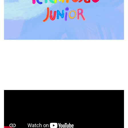
Territorio Junior 23 (3×07): Analizamos los
resultados de la 22º edición de Eurovisión Junior
esta tarde desde las 19:00h