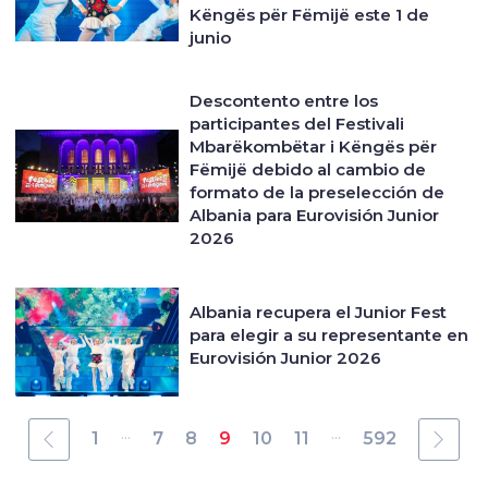
Këngës për Fëmijë este 1 de
junio
Descontento entre los
participantes del Festivali
Mbarëkombëtar i Këngës për
Fëmijë debido al cambio de
formato de la preselección de
Albania para Eurovisión Junior
2026
Albania recupera el Junior Fest
para elegir a su representante en
Eurovisión Junior 2026
...
...
1
7
8
9
10
11
592