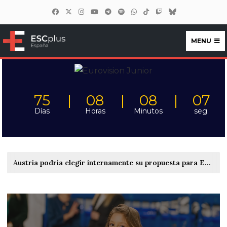
MENU
ESCplus España
75
08
08
05
Días
Horas
Minutos
seg.
Austria podría elegir internamente su propuesta para Eurovisión 2027