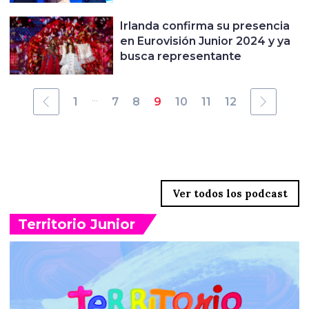
Irlanda confirma su presencia
en Eurovisión Junior 2024 y ya
busca representante
...
1
7
8
9
10
11
12
Territorio Junior
Ver todos los podcast
Territorio Junior