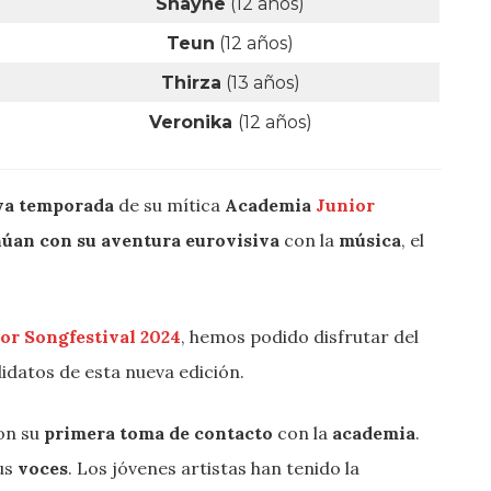
Shayne
(12 años)
Teun
(12 años)
Thirza
(13 años)
Veronika
(12 años)
va temporada
de su mítica
Academia
Junior
úan con su aventura eurovisiva
con la
música
, el
or Songfestival 2024
, hemos podido disfrutar del
idatos de esta nueva edición.
ron su
primera toma de contacto
con la
academia
.
us
voces
. Los jóvenes artistas han tenido la