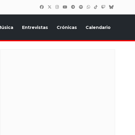
úsica
Entrevistas
Crónicas
Calendario
inión, Eurostars, y todo lo relacionado con el festival de