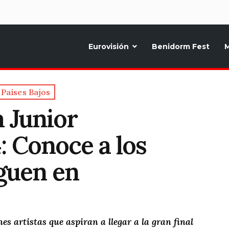
d
Eurovisión
Benidorm Fest
M
ternativo sobre la música y fiestas de toda Europa, Noticias diarias, op
Países Bajos
a Junior
: Conoce a los
iguen en
es artistas que aspiran a llegar a la gran final