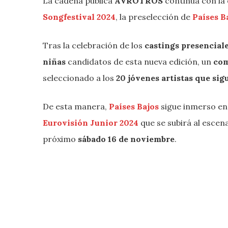
La cadena pública
AVROTROS
continúa con la
Songfestival 2024
, la preselección de
Países B
Tras la celebración de los
castings presencial
niñas
candidatos de esta nueva edición, un
com
seleccionado a los
20 jóvenes artistas que sig
De esta manera,
Países Bajos
sigue inmerso en
Eurovisión Junior 2024
que se subirá al escen
próximo
sábado 16 de noviembre
.