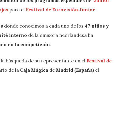
emisión de los programas especiales
del
Junior
ajos
para el
Festival de Eurovisión Junior
.
es
donde conocimos a cada uno de los
47 niños y
ité interno
de la emisora neerlandesa ha
uen en la competición
.
 la búsqueda de su representante en el
Festival de
ario de
la
Caja Mágica
de
Madrid (España)
el