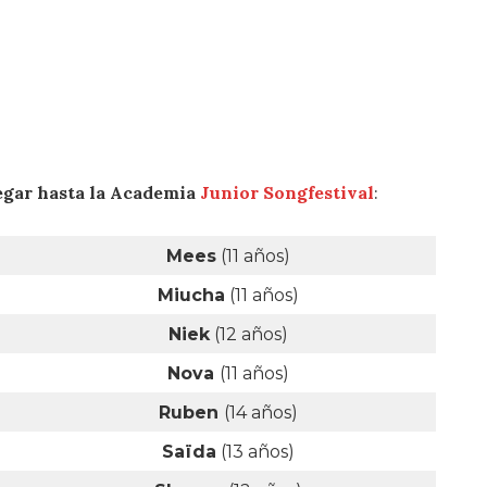
egar hasta la
Academia
Junior Songfestival
:
Mees
(11 años)
Miucha
(11 años)
Niek
(12 años)
Nova
(11 años)
Ruben
(14 años)
Saïda
(13 años)