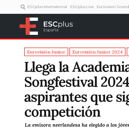
ESCplus International
ESCplus Live
Eurovision Soun
ESCplus España
Tu punto de referencia al
Eurovisión y NFs.
Eurovisión Junior
Eurovisión Junior 2024
Llega la Academi
Songfestival 2024
aspirantes que s
competición
La emisora neerlandesa ha elegido a los jóven