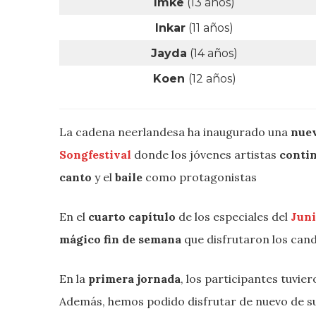
Imke
(13 años)
Inkar
(11 años)
Jayda
(14 años)
Koen
(12 años)
La cadena neerlandesa ha inaugurado una
nue
Songfestival
donde los jóvenes artistas
contin
canto
y el
baile
como protagonistas
En el
cuarto capítulo
de los especiales del
Juni
mágico fin de semana
que disfrutaron los cand
En la
primera jornada
, los participantes tuvie
Además, hemos podido disfrutar de nuevo de s