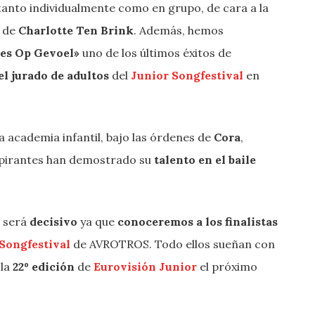
tanto individualmente como en grupo, de cara a la
s de
Charlotte Ten Brink
. Además, hemos
les Op Gevoel»
uno de los últimos éxitos de
l jurado de adultos
del
Junior Songfestival
en
la academia infantil, bajo las órdenes de
Cora
,
aspirantes han demostrado su
talento en el baile
s
será
decisivo
ya que
conoceremos a los finalistas
Songfestival
de AVROTROS. Todo ellos sueñan con
 la
22º edición
de
Eurovisión Junior
el próximo