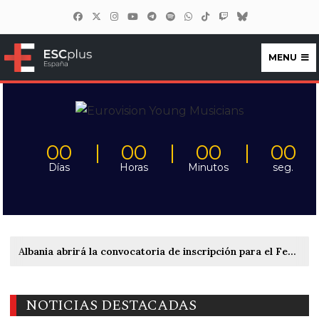
MENU
ESCplus España
00
00
00
00
Días
Horas
Minutos
seg.
Albania abrirá la convocatoria de inscripción para el Festivali i Këngës 65 entre el 22 y el 27 de septiembre
NOTICIAS DESTACADAS