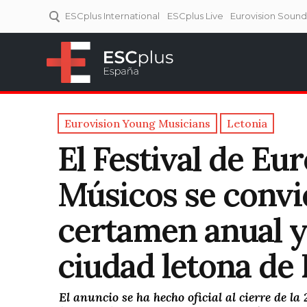
ESCplus International
ESCplus Live
Eurovision Soun
ESCplus España
Tu punto de referencia al
Eurovisión y NFs.
Eurovision Young Musicians
Letonia
El Festival de Eu
Músicos se convi
certamen anual y 
ciudad letona de 
El anuncio se ha hecho oficial al cierre de l