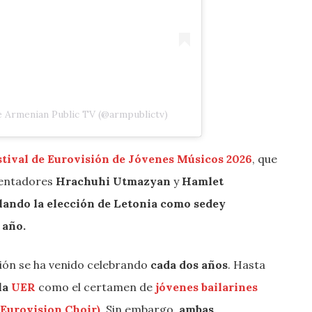
e Armenian Public TV (@armpublictv)
stival de Eurovisión de Jóvenes Músicos 2026
, que
sentadores
Hrachuhi Utmazyan
y
Hamlet
lando la elección de Letonia como sedey
 año.
ción se ha venido celebrando
cada dos años
. Hasta
la
UER
como el certamen de
jóvenes bailarines
(Eurovision Choir)
. Sin embargo,
ambas