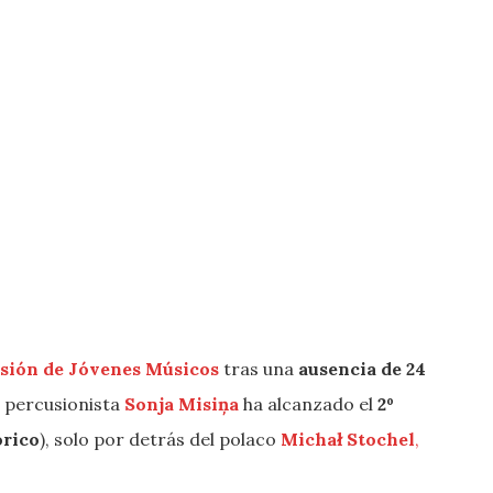
isión de Jóvenes Músicos
tras una
ausencia de 24
n percusionista
Sonja Misiņa
ha alcanzado el
2º
órico
), solo por detrás del polaco
Michał Stochel
,