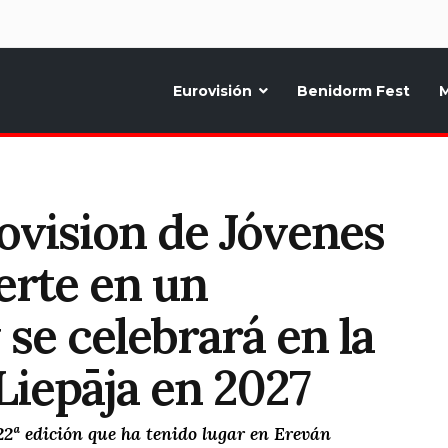
d
Eurovisión
Benidorm Fest
M
ternativo sobre la música y fiestas de toda Europa, Noticias diarias, op
rovision de Jóvenes
erte en un
se celebrará en la
Liepāja en 2027
a 22ª edición que ha tenido lugar en Ereván