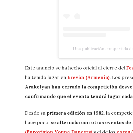
Una publicación compartida d
Este anuncio se ha hecho oficial al cierre del
Fe
ha tenido lugar en
Ereván (Armenia)
. Los pre
Arakelyan han cerrado la competición desve
confirmando que el evento tendrá lugar cada
Desde su
primera edición en 1982
, la competi
hace poco,
se alternaba con otros eventos de 
(Eurovision Young Dancers)
y el de los
coros 