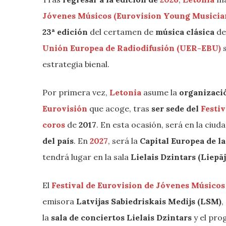
Jóvenes Músicos (Eurovision Young Musicia
23ª edición
del certamen de
música clásica
de
Unión Europea de Radiodifusión (UER-EBU)
estrategia bienal.
Por primera vez,
Letonia
asume la
organizació
Eurovisión
que acoge, tras
ser sede del
Festiv
coros
de
2017
. En esta ocasión, será en la ciud
del
país
. En
2027
, será la
Capital Europea de la
tendrá lugar en la sala
Lielais Dzintars
(Liepā
El
Festival de Eurovision de Jóvenes Músicos
emisora
Latvijas Sabiedriskais Medijs (LSM)
,
la
sala de conciertos Lielais Dzintars
y el pr