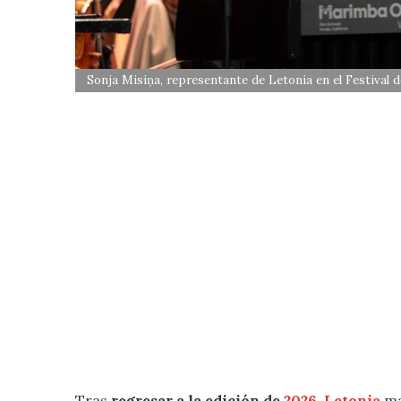
Sonja Misiņa, representante de Letonia en el Festival
Tras
regresar a la edición de
2026
,
Letonia
ma