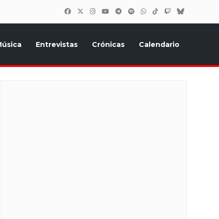
úsica
Entrevistas
Crónicas
Calendario
inión, Eurostars, y todo lo relacionado con el festival de