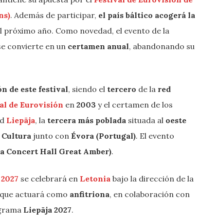
ns)
. Además de participar,
el país báltico acogerá la
l próximo año. Como novedad, el evento de la
se convierte en un
certamen anual
, abandonando su
n de este festival
, siendo el
tercero
de la
red
al de Eurovisión
en
2003
y el certamen de los
ad
Liepāja
, la
tercera más poblada
situada al
oeste
 Cultura
junto con
Évora (Portugal)
. El evento
ja Concert Hall Great Amber)
.
 2027
se celebrará en
Letonia
bajo la dirección de la
 que actuará como
​​ anfitriona
, en colaboración con
ograma
Liepāja 2027
.