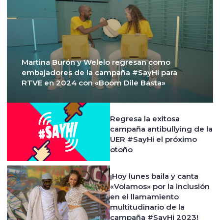
Martina Burón y Welelo regresan como
embajadores de la campaña #SayHi para
RTVE en 2024 con «Boom Dile Basta»
Regresa la exitosa
campaña antibullying de la
UER #SayHi el próximo
otoño
¡Hoy lunes baila y canta
«Volamos» por la inclusión
en el llamamiento
multitudinario de la
campaña #SayHi 2023!