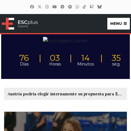
MENU
ESCplus España
76
03
14
33
Días
Horas
Minutos
seg.
Austria podría elegir internamente su propuesta para Eurovisión 2027