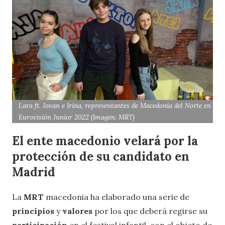
Lara ft. Jovan e Irina, representantes de Macedonia del Norte en
Eurovisión Junior 2022 (Imagen: MRT)
El ente macedonio velará por la
protección de su candidato en
Madrid
La
MRT
macedonia ha elaborado una serie de
principios
y
valores
por los que deberá regirse su
participación
en el festival infantil, con el objeto de