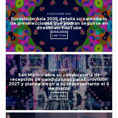
EUROVISIÓN ASIA
Eurovisión Asia 2026 detalla su calendario
de preselecciones que podrán seguirse en
directo en YouTube
Leer más
EUROVISIÓN
San Marino abre su convocatoria de
recepción de candidaturas para Eurovisión
2027 y planea elegir a su representante el 6
de marzo
Leer más