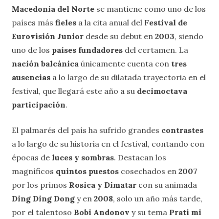
Macedonia del Norte
se mantiene como uno de los
países más
fieles
a la cita anual del F
estival de
Eurovisión Junior
desde su debut en
2003
, siendo
uno de los
países fundadores
del certamen. La
nación balcánica
únicamente cuenta con
tres
ausencias
a lo largo de su dilatada trayectoria en el
festival, que llegará este año a su
decimoctava
participación
.
El palmarés del país ha sufrido grandes
contrastes
a lo largo de su historia en el festival, contando con
épocas de
luces y sombras
. Destacan los
magníficos
quintos puestos
cosechados en
2007
por los primos
Rosica y Dimatar
con su animada
Ding Ding Dong
y en
2008
, solo un año más tarde,
por el talentoso
Bobi Andonov
y su tema
Prati mi