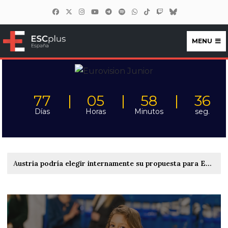
MENU
ESCplus España
77
05
58
33
Días
Horas
Minutos
seg.
Austria podría elegir internamente su propuesta para Eurovisión 2027