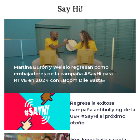
Say Hi!
Martina Burón y Welelo regresan como
embajadores de la campaña #SayHi para
RTVE en 2024 con «Boom Dile Basta»
Regresa la exitosa
campaña antibullying de la
UER #SayHi el próximo
otoño
¡Hoy lunes baila y canta