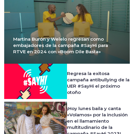
Martina Burón y Welelo regresan como
embajadores de la campaña #SayHi para
RTVE en 2024 con «Boom Dile Basta»
Regresa la exitosa
campaña antibullying de la
UER #SayHi el próximo
otoño
¡Hoy lunes baila y canta
«Volamos» por la inclusión
en el llamamiento
multitudinario de la
campaña #SayHi 2023!