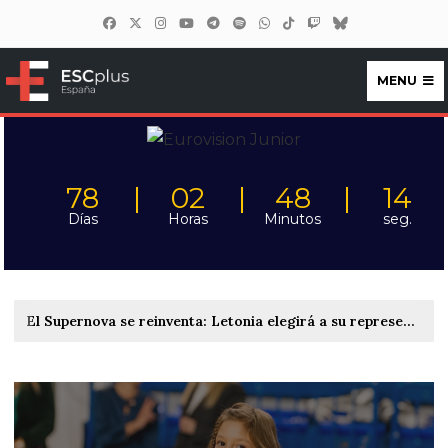
MENU
ESCplus España
78
02
48
12
Días
Horas
Minutos
seg.
El Supernova se reinventa: Letonia elegirá a su representante en Eurovisión 2027 el 6 de febrero en una única gala celebrada en el Xiaomi Arena de Riga