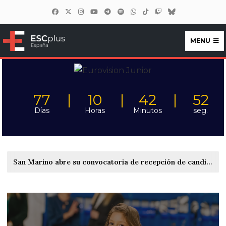
MENU
ESCplus España
77
10
42
50
Días
Horas
Minutos
seg.
Bulgaria retrasa el anuncio de la ciudad anfitriona de Eurovisión 2027 mientras continúa el proceso de evaluación de las candidaturas de Burgas y Sofía