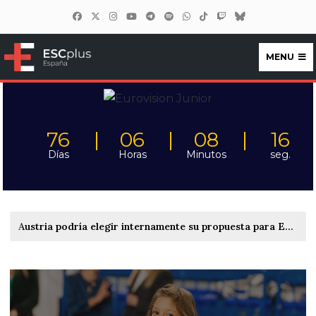
MENU
ESCplus España
76
06
08
14
Días
Horas
Minutos
seg.
Austria podría elegir internamente su propuesta para Eurovisión 2027