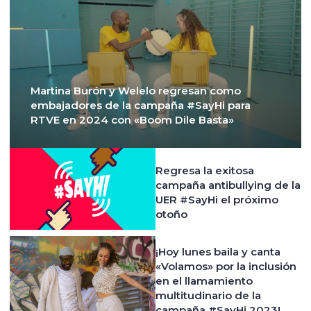
Martina Burón y Welelo regresan como
embajadores de la campaña #SayHi para
RTVE en 2024 con «Boom Dile Basta»
Regresa la exitosa
campaña antibullying de la
UER #SayHi el próximo
otoño
¡Hoy lunes baila y canta
«Volamos» por la inclusión
en el llamamiento
multitudinario de la
campaña #SayHi 2023!