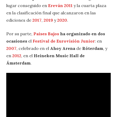
lugar conseguido en
Ereván 2011
y la cuarta plaza
en la clasificación final que alcanzaron en las
ediciones de
2017
,
2019
y
2020
.
Por su parte,
Países Bajos
ha organizado en dos
ocasiones
el
Festival de Eurovisión Junior
: en
2007
, celebrado en el
Ahoy Arena
de
Róterdam
, y
en
2012
, en el
Heineken Music Hall de
Ámsterdam
.