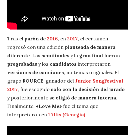
Tras el
parón de
2016
, en
2017
, el certamen
regresó con una edición
planteada de manera
diferente
. Las
semifinales
y la
gran final
fueron
pregrabadas
y los
candidatos
interpretaron
versiones de canciones
, no temas originales. El
grupo
FOURCE
, ganador del
Junior Songfestival
2017
, fue escogido
solo con la decisión del jurado
y posteriormente
se eligió de manera interna
.
Finalmente,
«Love Me»
fue el tema que
interpretaron en
Tiflis (Georgia)
.