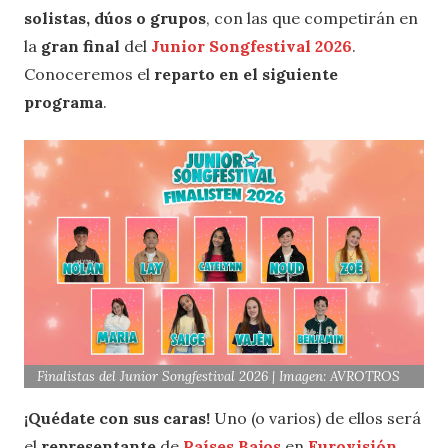
solistas, dúos o grupos
, con las que competirán en
la
gran final
del
Junior Songfestival 2026
.
Conoceremos el
reparto en el siguiente
programa
.
Finalistas del Junior Songfestival 2026 | Imagen: AVROTROS
¡Quédate con sus caras!
Uno (o varios) de ellos será
el
representante
de
Países Bajos
en
Eurovisión