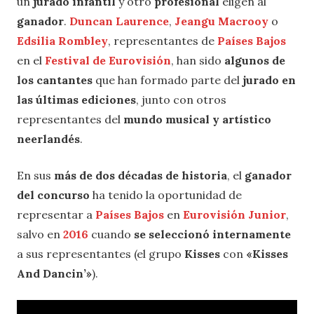
un
jurado infantil
y otro
profesional
eligen al
ganador
.
Duncan Laurence
,
Jeangu Macrooy
o
Edsilia Rombley
, representantes de
Países Bajos
en el
Festival de Eurovisión
, han sido
algunos de
los cantantes
que han formado parte del
jurado en
las últimas ediciones
, junto con otros
representantes del
mundo musical y artístico
neerlandés
.
En sus
más de dos décadas de historia
, el
ganador
del concurso
ha tenido la oportunidad de
representar a
Países Bajos
en
Eurovisión Junior
,
salvo en
2016
cuando
se seleccionó internamente
a sus representantes (el grupo
Kisses
con
«Kisses
And Dancin’»
).