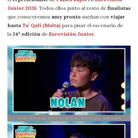
Junior 2026
. Todos ellos junto al resto de
finalistas
que conoceremos
muy pronto
sueñan con
viajar
hasta
Ta’ Qali (Malta)
para pisar el escenario de
la
24ª edición
de
Eurovisión Junior
.
Nolan, finalista del Junior Songfestival 2026 | Imagen: AVROTROS