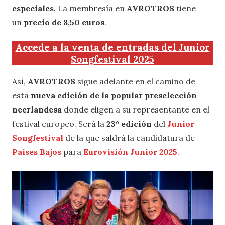
especiales
. La membresía en
AVROTROS
tiene
un
precio de 8,50 euros
.
Accede a la venta de entradas del Junior
Songfestival 2025
Así,
AVROTROS
sigue adelante en el camino de
esta
nueva edición de la popular preselección
neerlandesa
donde eligen a su representante en el
festival europeo. Será la
23º edición
del
Junior
Songfestival
de la que saldrá la candidatura de
Países Bajos
para
Eurovisión Junior 2025
.