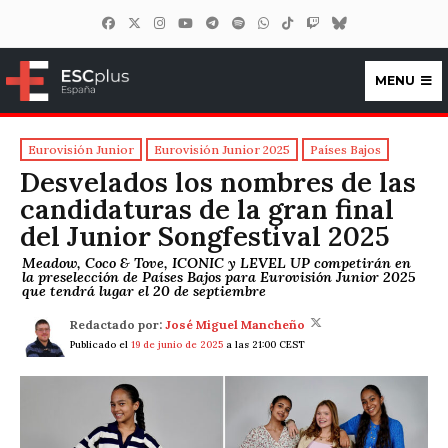
MENU
ESCplus España
Eurovisión Junior
Eurovisión Junior 2025
Países Bajos
Desvelados los nombres de las
candidaturas de la gran final
del Junior Songfestival 2025
Meadow, Coco & Tove, ICONIC y LEVEL UP competirán en
la preselección de Países Bajos para Eurovisión Junior 2025
que tendrá lugar el 20 de septiembre
Redactado por:
José Miguel Mancheño
Publicado el
19 de junio de 2025
a las 21:00 CEST