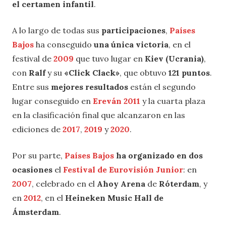
el certamen infantil
.
A lo largo de todas sus
participaciones
,
Países
Bajos
ha conseguido
una única victoria
, en el
festival de
2009
que tuvo lugar en
Kiev (Ucrania)
,
con
Ralf
y su
«Click Clack»
, que obtuvo
121 puntos
.
Entre sus
mejores resultados
están el segundo
lugar conseguido en
Ereván 2011
y la cuarta plaza
en la clasificación final que alcanzaron en las
ediciones de
2017
,
2019
y
2020
.
Por su parte,
Países Bajos
ha organizado en dos
ocasiones
el
Festival de Eurovisión Junior
: en
2007
, celebrado en el
Ahoy Arena
de
Róterdam
, y
en
2012
, en el
Heineken Music Hall de
Ámsterdam
.