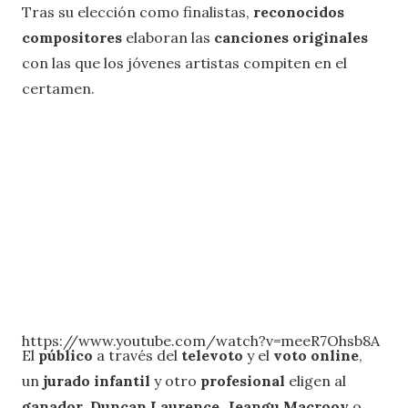
Tras su elección como finalistas,
reconocidos
compositores
elaboran las
canciones originales
con las que los jóvenes artistas compiten en el
certamen.
https://www.youtube.com/watch?v=meeR7Ohsb8A
El
público
a través del
televoto
y el
voto online
,
un
jurado infantil
y otro
profesional
eligen al
ganador
.
Duncan Laurence
,
Jeangu Macrooy
o