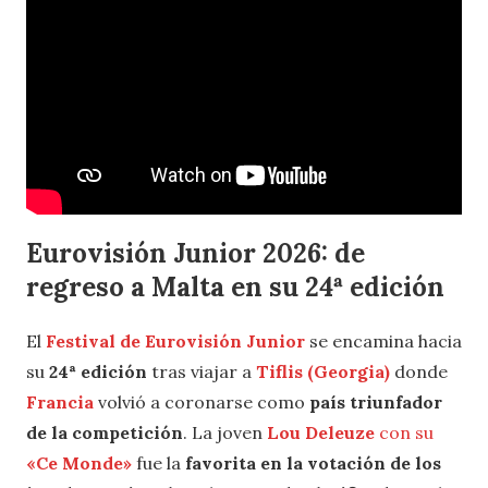
Eurovisión Junior 2026: de
regreso a Malta en su 24ª edición
El
Festival de Eurovisión Junior
se encamina hacia
su
24ª edición
tras viajar a
Tiflis (Georgia)
donde
Francia
volvió a coronarse como
país triunfador
de la competición
. La joven
Lou Deleuze
con su
«Ce Monde»
fue la
favorita en la votación de los