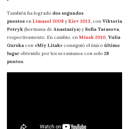
También ha logrado
dos segundos
puestos
en
Limasol 2008
y
Kiev 2013
, con
Viktoria
Petryk
(hermana de
Anastasiya
) y
Sofia Tarasova
,
respectivamente. En cambio, en
Minsk 2010
,
Yulia
Gurska
con
«Miy Litak»
consiguió el único
último
lugar
obtenido por los ucranianos con solo
28
puntos
.