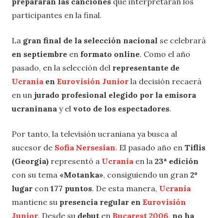
prepararán las canciones
que interpretarán los
participantes en la final.
La
gran final de la selección nacional
se celebrará
en septiembre
en
formato online
. Como el año
pasado, en la selección del
representante de
Ucrania
en
Eurovisión Junior
la decisión recaerá
en un
jurado profesional elegido por la emisora
ucraninana
y el
voto de los espectadores
.
Por tanto, la televisión ucraniana ya busca al
sucesor de
Sofia Nersesian
. El pasado año en
Tiflis
(Georgia)
representó a
Ucrania
en la
23ª edición
con su tema
«Motanka»
, consiguiendo un gran
2º
lugar
con
177 puntos
. De esta manera,
Ucrania
mantiene su
presencia regular en
Eurovisión
Junior
. Desde su
debut
en
Bucarest 2006
,
no ha