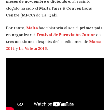
meses de noviembre o diciembre
. El recinto
elegido ha sido el
Malta Fairs & Conventions
Centre (MFCC)
de
Ta’ Qali
.
Por tanto,
Malta
hace historia al ser el
primer país
en organizar
el
Festival de Eurovisión Junior
en
tres ocasiones
, después de las ediciones de
Marsa
2014
y
La Valeta 2016
.