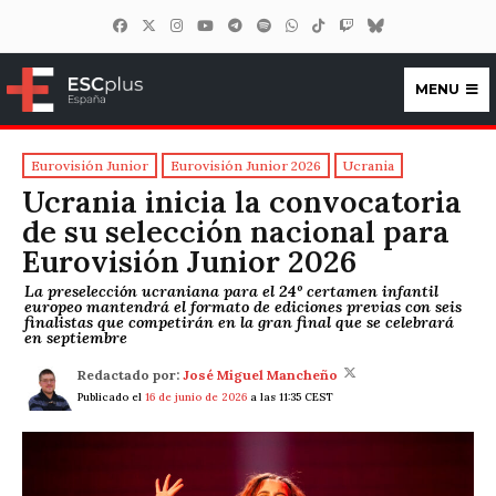
MENU
ESCplus España
Eurovisión Junior
Eurovisión Junior 2026
Ucrania
Ucrania inicia la convocatoria
de su selección nacional para
Eurovisión Junior 2026
La preselección ucraniana para el 24º certamen infantil
europeo mantendrá el formato de ediciones previas con seis
finalistas que competirán en la gran final que se celebrará
en septiembre
Redactado por:
José Miguel Mancheño
Publicado el
16 de junio de 2026
a las 11:35 CEST