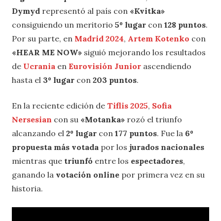
Dymyd
representó al país con
«Kvitka»
consiguiendo un meritorio
5º lugar
con
128 puntos
.
Por su parte, en
Madrid 2024
,
Artem Kotenko
con
«HEAR ME NOW
»
siguió mejorando los resultados
de
Ucrania
en
Eurovisión Junior
ascendiendo
hasta el
3º lugar
con
203
puntos
.
En la reciente edición de
Tiflis 2025
,
Sofia
Nersesian
con su
«Motanka»
rozó el triunfo
alcanzando el
2º lugar
con
177 puntos
. Fue la
6º
propuesta más votada
por los
jurados nacionales
mientras que
triunfó
entre los
espectadores
,
ganando la
votación online
por primera vez en su
historia.