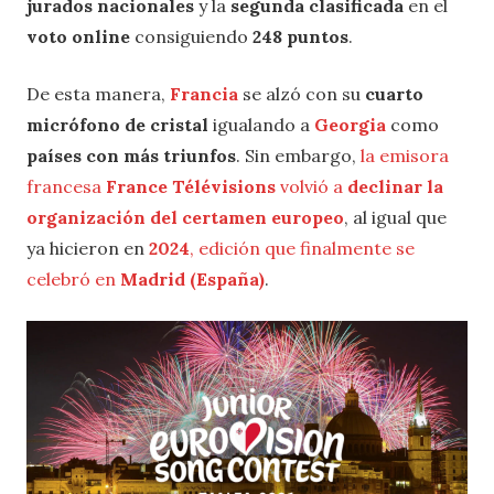
jurados nacionales
y la
segunda clasificada
en el
voto online
consiguiendo
248
puntos
.
De esta manera,
Francia
se alzó con su
cuarto
micrófono de cristal
igualando a
Georgia
como
países con más triunfos
. Sin embargo,
la emisora
francesa
France Télévisions
volvió a
declinar la
organización del certamen europeo
, al igual que
ya hicieron en
2024
, edición que finalmente se
celebró en
Madrid (España)
.