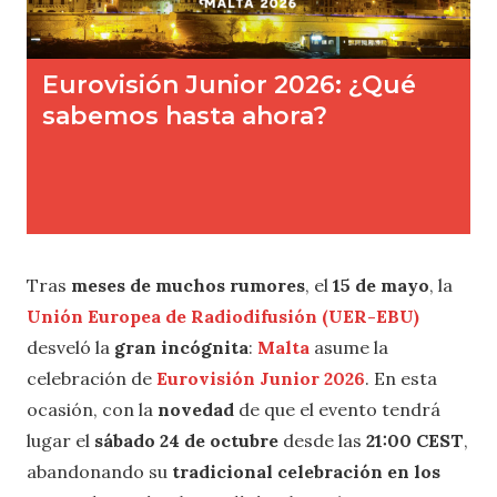
Tras
meses de muchos rumores
, el
15 de mayo
, la
Unión Europea de Radiodifusión (UER-EBU)
desveló la
gran incógnita
:
Malta
asume la
celebración de
Eurovisión Junior 2026
. En esta
ocasión, con la
novedad
de que el evento tendrá
lugar el
sábado 24 de octubre
desde las
21:00 CEST
,
abandonando su
tradicional celebración en los