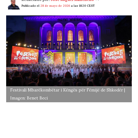
Publicado el
28 de mayo de 2026
a las 18:20 CEST
Festivali Mbarëkombëtar i Këngës për Fëmijë de Shkodër |
Imagen: Benet Beci