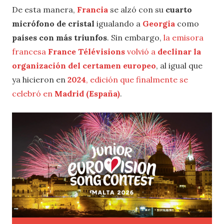
De esta manera,
Francia
se alzó con su
cuarto
micrófono de cristal
igualando a
Georgia
como
países con más triunfos
. Sin embargo,
la emisora
francesa
France Télévisions
volvió a
declinar la
organización del certamen europeo
, al igual que
ya hicieron en
2024
, edición que finalmente se
celebró en
Madrid (España)
.