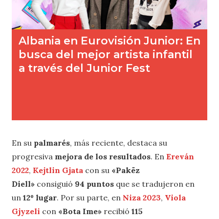
En su
palmarés
, más reciente, destaca su
progresiva
mejora de los resultados
. En
Ereván
2022
,
Kejtlin Gjata
con su
«Pakëz
Diell»
consiguió
94 puntos
que se tradujeron en
un
12º lugar
. Por su parte, en
Niza 2023
,
Viola
Gjyzeli
con
«Bota Ime»
recibió
115