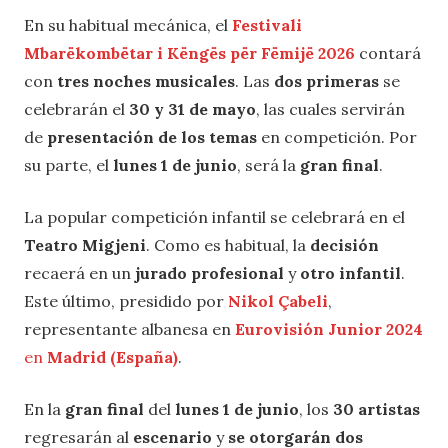
En su habitual mecánica, el
Festivali
Mbarëkombëtar i Këngës për Fëmijë 2026
contará
con
tres noches musicales
. Las
dos primeras
se
celebrarán el
30 y 31 de mayo
, las cuales servirán
de
presentación de los temas
en competición. Por
su parte, el
lunes 1 de junio
, será la
gran final
.
La popular competición infantil se celebrará en el
Teatro Migjeni
. Como es habitual, la
decisión
recaerá en un
jurado profesional
y
otro infantil
.
Este último, presidido por
Nikol Çabeli
,
representante albanesa en
Eurovisión Junior 2024
en
Madrid (España)
.
En la
gran final
del
lunes 1 de junio
, los
30 artistas
regresarán al
escenario
y
se otorgarán dos