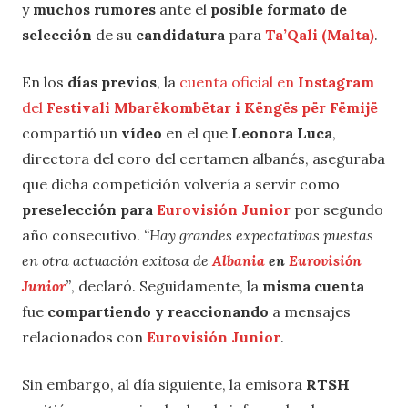
y
muchos rumores
ante el
posible formato de
selección
de su
candidatura
para
Ta’Qali (Malta)
.
En los
días previos
, la
cuenta oficial en
Instagram
del
Festivali Mbarëkombëtar i Këngës për Fëmijë
compartió un
vídeo
en el que
Leonora Luca
,
directora del coro del certamen albanés, aseguraba
que dicha competición volvería a servir como
preselección para
Eurovisión Junior
por segundo
año consecutivo.
“Hay grandes expectativas puestas
en otra actuación exitosa de
Albania
en
Eurovisión
Junior
”
, declaró. Seguidamente, la
misma cuenta
fue
compartiendo y reaccionando
a mensajes
relacionados con
Eurovisión Junior
.
Sin embargo, al día siguiente, la emisora
RTSH