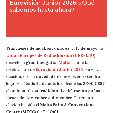
Tras
meses de muchos rumores
, el
15 de mayo
, la
Unión Europea de Radiodifusión (UER-EBU)
desveló la
gran incógnita
:
Malta
asume la
celebración de
Eurovisión Junior 2026
. En esta
ocasión, con la
novedad
de que el evento tendrá
lugar el
sábado 24 de octubre
desde las
21:00 CEST
,
abandonando su
tradicional celebración en los
meses de noviembre o diciembre
. El recinto
elegido ha sido el
Malta Fairs & Conventions
Centre (MFCC)
de
Ta’ Qali
.