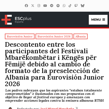
MENU
ESCplus España
Eurovisión Junior
Eurovisión Junior 2026
Albania
Descontento entre los
participantes del Festivali
Mbarëkombëtar i Këngës për
Fëmijë debido al cambio de
formato de la preselección de
Albania para Eurovisión Junior
2026
Los padres subrayan que los aspirantes “estaban totalmente
comprometidos” e ilusionados con sus propuestas con el
objetivo de llegar al festival europeo y amenazan con
emprender acciones legales contra la emisora albanesa RTSH
Redactado por:
José Miguel Mancheño