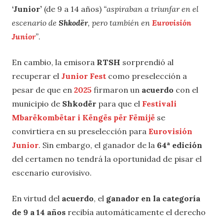
‘Junior’
(de 9 a 14 años)
“aspiraban a triunfar en el
escenario de
Shkodër
, pero también en
Eurovisión
Junior
”
.
En cambio, la emisora
RTSH
sorprendió al
recuperar el
Junior Fest
como preselección a
pesar de que en
2025
firmaron un
acuerdo
con el
municipio de
Shkodër
para que el
Festivali
Mbarëkombëtar i Këngës për Fëmijë
se
convirtiera en su preselección para
Eurovisión
Junior
. Sin embargo, el ganador de la
64ª edición
del certamen no tendrá la oportunidad de pisar el
escenario eurovisivo.
En virtud del
acuerdo
, el
ganador en la categoría
de 9 a 14 años
recibía automáticamente el derecho