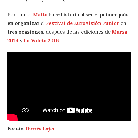
Por tanto,
Malta
hace historia al ser el
primer país
en organizar
el
Festival de Eurovisión Junior
en
tres ocasiones
, después de las ediciones de
Marsa
2014
y
La Valeta 2016
.
Fuente:
Durrës Lajm