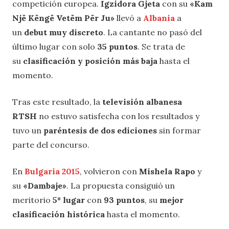
competición europea.
Igzidora Gjeta
con su
«Kam
Një Këngë Vetëm Për Ju»
llevó a
Albania
a
un
debut muy discreto
. La cantante no pasó del
último lugar con solo
35 puntos
. Se trata de
su
clasificación y posición más baja
hasta el
momento.
Tras este resultado, la
televisión albanesa
RTSH
no estuvo satisfecha con los resultados y
tuvo un
paréntesis de dos ediciones
sin formar
parte del concurso.
En
Bulgaria 2015
, volvieron con
Mishela Rapo
y
su
«Dambaje»
. La propuesta consiguió un
meritorio
5º lugar
con
93 puntos
, su
mejor
clasificación histórica
hasta el momento.