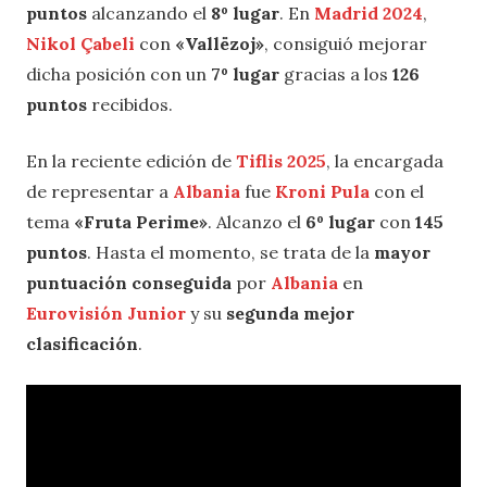
puntos
alcanzando el
8º lugar
. En
Madrid 2024
,
Nikol Çabeli
con
«Vallëzoj»
, consiguió mejorar
dicha posición con un
7º lugar
gracias a los
126
puntos
recibidos.
En la reciente edición de
Tiflis 2025
, la encargada
de representar a
Albania
fue
Kroni Pula
con el
tema
«Fruta Perime»
. Alcanzo el
6º lugar
con
145
puntos
. Hasta el momento, se trata de la
mayor
puntuación conseguida
por
Albania
en
Eurovisión Junior
y su
segunda mejor
clasificación
.