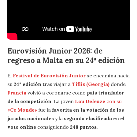
Eurovisión Junior 2026: de
regreso a Malta en su 24ª edición
El
Festival de Eurovisión Junior
se encamina hacia
su
24ª edición
tras viajar a
Tiflis (Georgia)
donde
Francia
volvió a coronarse como
país triunfador
de la competición
. La joven
Lou Deleuze
con su
«Ce Monde»
fue la
favorita en la votación de los
jurados nacionales
y la
segunda clasificada
en el
voto online
consiguiendo
248
puntos
.