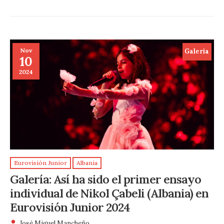
Nov
Galeria
10
2024
Eurovisión Junior
Albania
Galería: Así ha sido el primer ensayo
individual de Nikol Çabeli (Albania) en
Eurovisión Junior 2024
José Miguel Mancheño