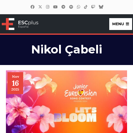
MENU
ESCplus España
Nikol Çabeli
Nov
16
2025