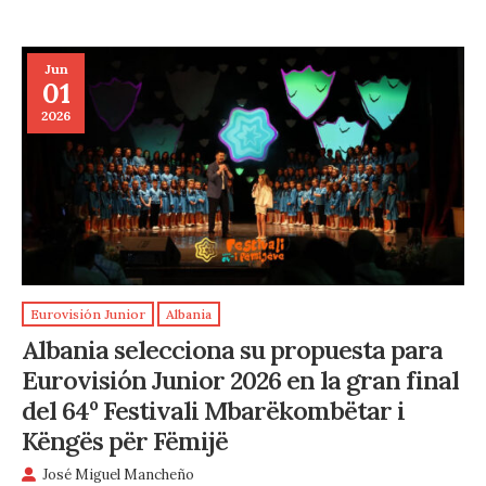
Jun
01
2026
Eurovisión Junior
Albania
Albania selecciona su propuesta para
Eurovisión Junior 2026 en la gran final
del 64º Festivali Mbarëkombëtar i
Këngës për Fëmijë
José Miguel Mancheño