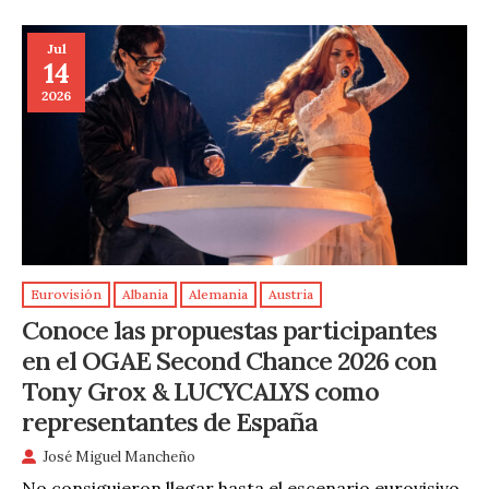
Jul
14
2026
Eurovisión
Albania
Alemania
Austria
Conoce las propuestas participantes
en el OGAE Second Chance 2026 con
Tony Grox & LUCYCALYS como
representantes de España
José Miguel Mancheño
No consiguieron llegar hasta el escenario eurovisivo,