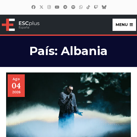
MENU
ESCplus España
País:
Albania
Ago
04
2026