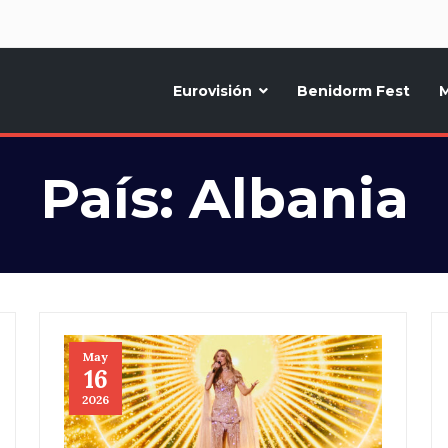
d
Eurovisión
Benidorm Fest
M
ternativo sobre la música y fiestas de toda Europa, Noticias diarias, op
País:
Albania
May
16
2026