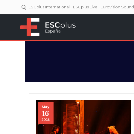
ESCplus International
ESCplus Live
Eurovision Soun
ESCplus España
Tu punto de referencia al
Eurovisión y NFs.
May
16
2026