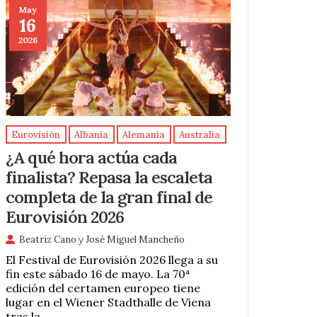
May
16
2026
Eurovisión
Albania
Alemania
Australia
¿A qué hora actúa cada
finalista? Repasa la escaleta
completa de la gran final de
Eurovisión 2026
Beatriz Cano
y
José Miguel Mancheño
El Festival de Eurovisión 2026 llega a su
fin este sábado 16 de mayo. La 70ª
edición del certamen europeo tiene
lugar en el Wiener Stadthalle de Viena
tras la …