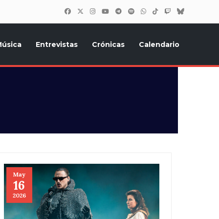
úsica
Entrevistas
Crónicas
Calendario
inión, Eurostars, y todo lo relacionado con el festival de
May
16
2026