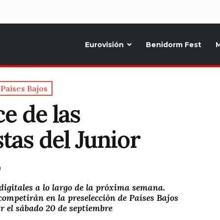
d
Eurovisión
Benidorm Fest
M
ternativo sobre la música y fiestas de toda Europa, Noticias diarias, op
Países Bajos
e de las
stas del Junior
5
igitales a lo largo de la próxima semana.
mpetirán en la preselección de Países Bajos
r el sábado 20 de septiembre