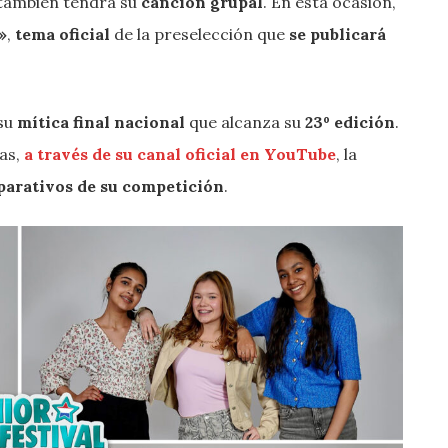
también tendrá su
canción grupal
. En esta ocasión,
»
,
tema oficial
de la preselección que
se publicará
 su
mítica final nacional
que alcanza su
23º edición
.
ias,
a través de su canal oficial en YouTube
, la
parativos de su competición
.