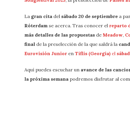
La
gran cita
del
sábado 20 de septiembre
a par
Róterdam
se acerca. Tras conocer el
reparto d
más detalles de las propuestas
de
Meadow
,
C
final
de la preselección de la que saldrá la
cand
Eurovisión Junior
en
Tiflis (Georgia)
el
sábad
Aquí puedes escuchar un
avance de las cancio
la próxima semana
podremos disfrutar al co