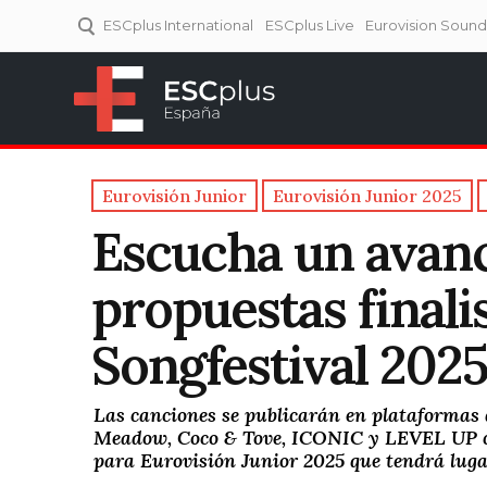
ESCplus International
ESCplus Live
Eurovision Soun
ESCplus España
Tu punto de referencia al
Eurovisión y NFs.
Eurovisión Junior
Eurovisión Junior 2025
Escucha un avanc
propuestas finali
Songfestival 202
Las canciones se publicarán en plataformas d
Meadow, Coco & Tove, ICONIC y LEVEL UP co
para Eurovisión Junior 2025 que tendrá luga