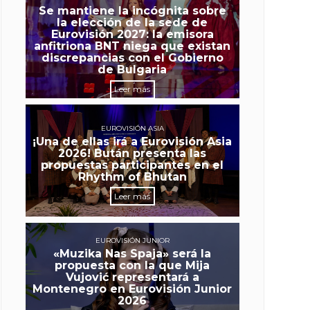
Se mantiene la incógnita sobre
la elección de la sede de
Eurovisión 2027: la emisora
anfitriona BNT niega que existan
discrepancias con el Gobierno
de Bulgaria
Leer más
EUROVISIÓN ASIA
¡Una de ellas irá a Eurovisión Asia
2026! Bután presenta las
propuestas participantes en el
Rhythm of Bhutan
Leer más
EUROVISIÓN JUNIOR
«Muzika Nas Spaja» será la
propuesta con la que Mija
Vujović representará a
Montenegro en Eurovisión Junior
2026