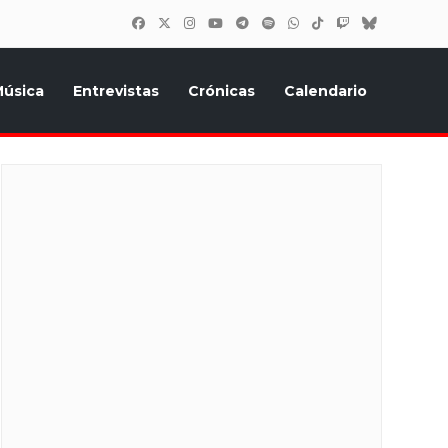
úsica
Entrevistas
Crónicas
Calendario
inión, Eurostars, y todo lo relacionado con el festival de