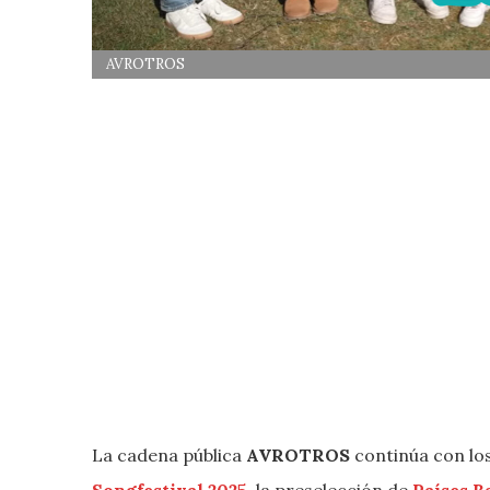
AVROTROS
La cadena pública
AVROTROS
continúa con lo
Songfestival 2025
, la preselección de
Países B