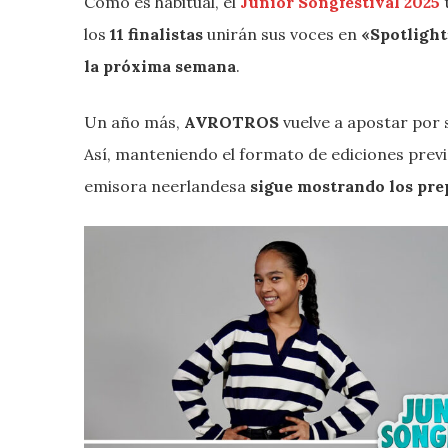
Como es habitual, el
Junior Songfestival 2025
los
11 finalistas
unirán sus voces en
«Spotlight
la próxima semana
.
Un año más,
AVROTROS
vuelve a apostar por
Así, manteniendo el formato de ediciones prev
emisora neerlandesa
sigue mostrando los pre