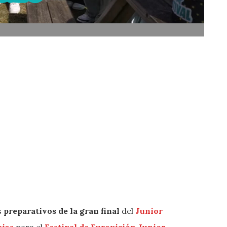
s
preparativos de la gran final
del
Junior
ajos
para el
Festival de Eurovisión Junior
.