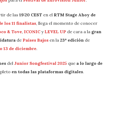
tir de las
19:20 CEST
en el
RTM Stage Ahoy de
e los 11 finalistas
, llega el momento de conocer
oco & Tove
,
ICONIC
y
LEVEL UP
de cara a la
gran
idatura
de
Países Bajos
en la
23º edición
de
o 13 de diciembre
.
nes
del
Junior Songfestival 2025
que
a lo largo de
mpleto
en todas las plataformas digitales
.