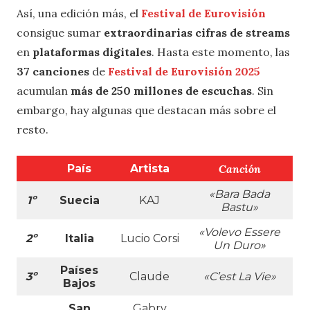
Así, una edición más, el
Festival de Eurovisión
consigue sumar
extraordinarias cifras de streams
en
plataformas digitales
. Hasta este momento, las
37 canciones
de
Festival de Eurovisión 2025
acumulan
más de 250 millones de escuchas
. Sin
embargo, hay algunas que destacan más sobre el
resto.
País
Artista
Canción
«Bara Bada
1º
Suecia
KAJ
Bastu»
«Volevo Essere
2º
Italia
Lucio Corsi
Un Duro»
Países
3º
Claude
«C’est La Vie»
Bajos
San
Gabry