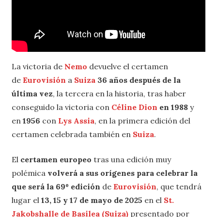
La victoria de
Nemo
devuelve el certamen
de
Eurovisión
a
Suiza
36 años después de la
última vez
, la tercera en la historia, tras haber
conseguido la victoria con
Céline Dion
en 1988
y
en
1956
con
Lys Assia
, en la primera edición del
certamen celebrada también en
Suiza
.
El
certamen europeo
tras una edición muy
polémica
volverá a sus orígenes para celebrar la
que será la 69º edición
de
Eurovisión
, que tendrá
lugar el
13, 15 y 17 de mayo de 2025
en el
St.
Jakobshalle de Basilea (Suiza)
presentado por