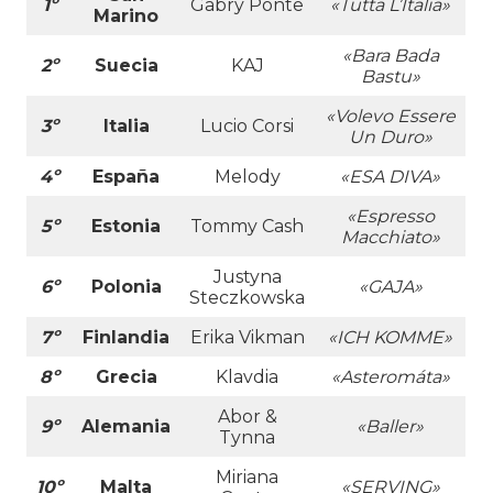
1º
Gabry Ponte
«Tutta L’Italia»
Marino
«Bara Bada
2º
Suecia
KAJ
Bastu»
«Volevo Essere
3º
Italia
Lucio Corsi
Un Duro»
4º
España
Melody
«ESA DIVA»
«Espresso
5º
Estonia
Tommy Cash
Macchiato»
Justyna
6º
Polonia
«GAJA»
Steczkowska
7º
Finlandia
Erika Vikman
«ICH KOMME»
8º
Grecia
Klavdia
«Asteromáta»
Abor &
9º
Alemania
«Baller»
Tynna
Miriana
10º
Malta
«SERVING»