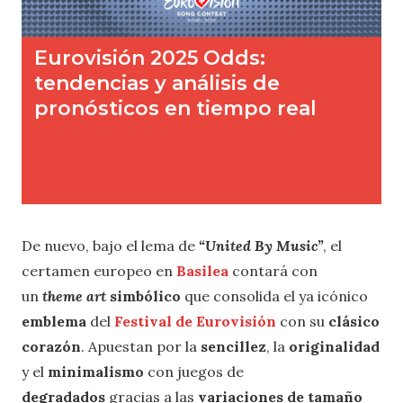
De nuevo, bajo el lema de
“United By Music”
, el
certamen europeo en
Basilea
contará con
un
theme art
simbólico
que consolida el ya icónico
emblema
del
Festival de Eurovisión
con su
clásico
corazón
. Apuestan por la
sencillez
, la
originalidad
y el
minimalismo
con juegos de
degradados
gracias a las
variaciones de tamaño