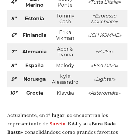
4º
«Tutta L’Italia»
Marino
Ponte
Tommy
«Espresso
5º
Estonia
Cash
Macchiato»
Erika
6º
Finlandia
«ICH KOMME»
Vikman
Abor &
7º
Alemania
«Baller»
Tynna
8º
España
Melody
«ESA DIVA»
Kyle
9º
Noruega
«Lighter»
Alessandro
10º
Grecia
Klavdia
«Asteromáta»
Actualmente, en
1º lugar
, se encuentran los
representante de
Suecia
.
KAJ
y su
«Bara Bada
Bastu»
consolidándose como grandes favoritos