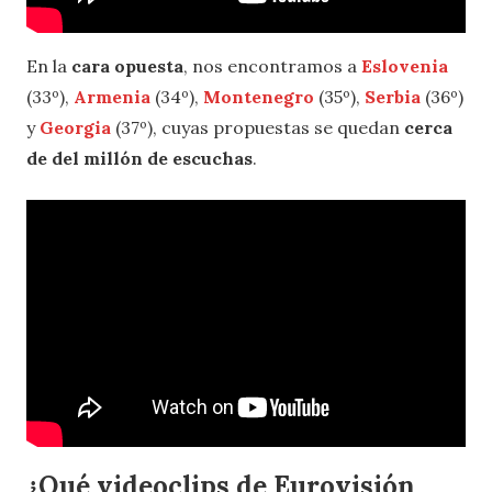
En la
cara opuesta
, nos encontramos a
Eslovenia
(33º),
Armenia
(34º),
Montenegro
(35º),
Serbia
(36º)
y
Georgia
(37º), cuyas propuestas se quedan
cerca
de del millón de escuchas
.
¿Qué videoclips de Eurovisión