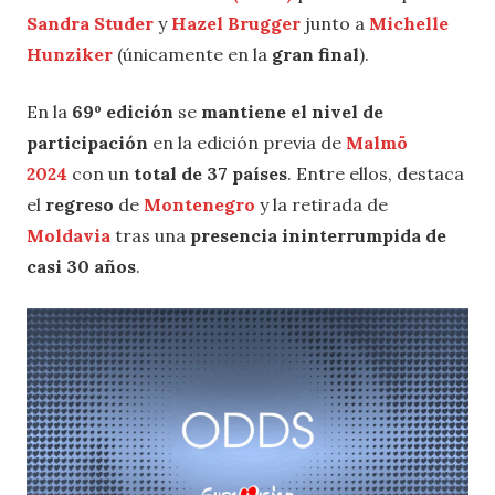
Sandra Studer
y
Hazel Brugger
junto a
Michelle
Hunziker
(únicamente en la
gran final
).
En la
69º edición
se
mantiene el nivel de
participación
en la edición previa de
Malmö
2024
con un
total de 37 países
. Entre ellos, destaca
el
regreso
de
Montenegro
y la retirada de
Moldavia
tras una
presencia ininterrumpida de
casi 30 años
.