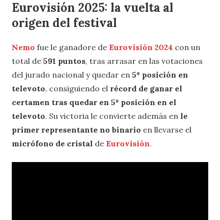
Eurovisión 2025: la vuelta al
origen del festival
Nemo
fue le ganadore de
Eurovisión 2024
con un
total de
591 puntos
, tras arrasar en las votaciones
del jurado nacional y quedar en
5º posición en
televoto
, consiguiendo el
récord de ganar el
certamen tras quedar en 5º posición en el
televoto
. Su victoria le convierte además en
le
primer representante no binario
en llevarse el
micrófono de cristal
de
Eurovisión
.