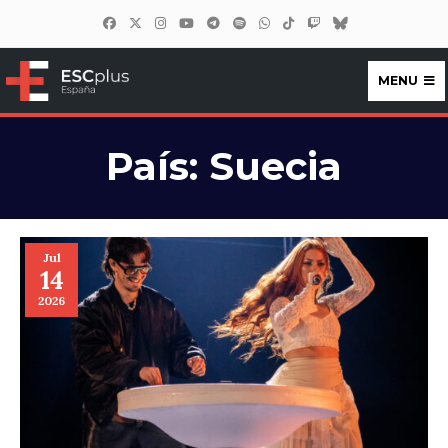
MENU
ESCplus España
País:
Suecia
Jul
14
2026