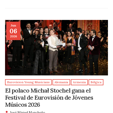
Jun
06
2026
Eurovision Young Musicians
Alemania
Armenia
Bélgica
El polaco Michał Stochel gana el
Festival de Eurovisión de Jóvenes
Músicos 2026
José Miguel Mancheño