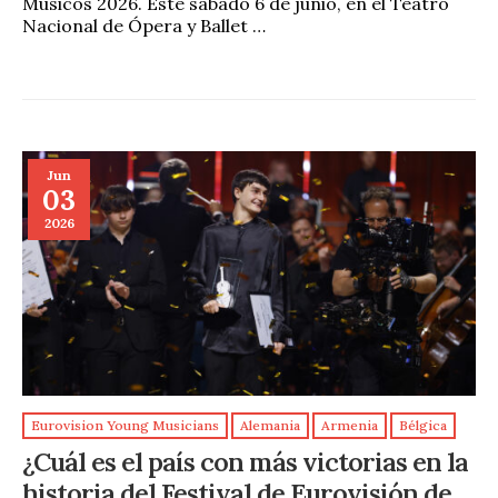
Músicos 2026. Este sábado 6 de junio, en el Teatro
Nacional de Ópera y Ballet …
Jun
03
2026
Eurovision Young Musicians
Alemania
Armenia
Bélgica
¿Cuál es el país con más victorias en la
historia del Festival de Eurovisión de