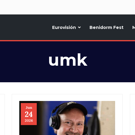
d
Eurovisión
Benidorm Fest
M
ternativo sobre la música y fiestas de toda Europa, Noticias diarias, op
umk
Jun
24
2026