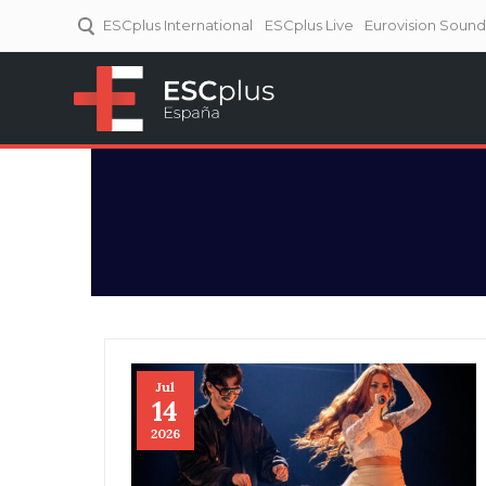
ESCplus International
ESCplus Live
Eurovision Soun
ESCplus España
Tu punto de referencia al
Eurovisión y NFs.
Jul
14
2026