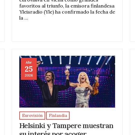
favoritos al triunfo, la emisora finlandesa
Yleisradio (Yle) ha confirmado la fecha de
la …
Abr
25
2026
Eurovisión
Finlandia
Helsinki y Tampere muestran
su interés por acoger