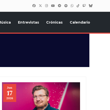
úsica
Entrevistas
Crónicas
Calendario
inión, Eurostars, y todo lo relacionado con el festival de
Jun
17
2026