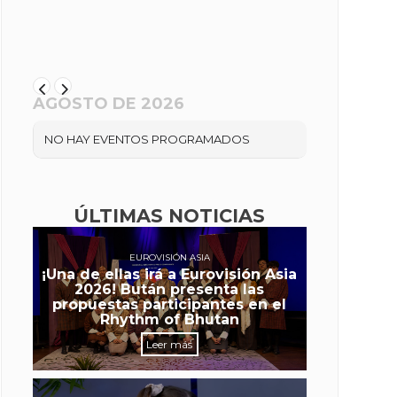
AGOSTO DE 2026
NO HAY EVENTOS PROGRAMADOS
ÚLTIMAS NOTICIAS
EUROVISIÓN ASIA
¡Una de ellas irá a Eurovisión Asia
2026! Bután presenta las
propuestas participantes en el
Rhythm of Bhutan
Leer más