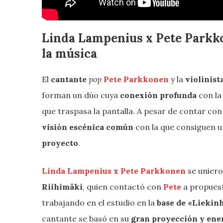
Linda Lampenius x Pete Parkk
la música
El
cantante
pop
Pete Parkkonen
y la
violinist
forman un dúo cuya
conexión profunda
con l
que traspasa la pantalla. A pesar de contar c
visión
escénica común
con la que consiguen u
proyecto
.
Linda Lampenius x Pete Parkkonen
se uniero
Riihimäki
, quien contactó con
Pete
a propuest
trabajando en el estudio en la
base de
«Liekin
cantante se basó en su
gran proyección y ene