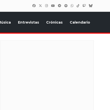
úsica
Entrevistas
Crónicas
Calendario
inión, Eurostars, y todo lo relacionado con el festival de