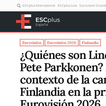
ESCplus International
ESCplus Live
Eurovision Soun
ESCplus España
Tu punto de referencia al
Eurovisión y NFs.
Eurovisión
Eurovisión 2026
Finlandia
¿Quiénes son Li
Pete Parkkonen? 
contexto de la ca
Finlandia en la p
Eurovisión 2026