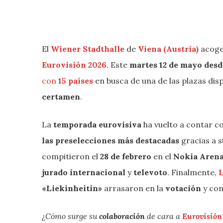
El
Wiener Stadthalle
de
Viena (Austria)
acoge
Eurovisión 2026
. Este
martes 12 de mayo desd
con
15 países
en busca de una de las plazas dis
certamen
.
La
temporada eurovisiva
ha vuelto a contar c
las preselecciones más destacadas
gracias a 
compitieron el
28 de febrero
en el
Nokia Aren
jurado internacional
y
televoto
. Finalmente,
«
Liekinheitin
»
arrasaron en la
votación
y con
¿Cómo surge su
colaboración
de cara a
Eurovisión