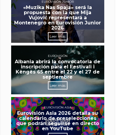
EUROVISIÓN JUNIOR
«Muzika Nas Spaja» será la
propuesta con la que Mija
Vujović representará a
Montenegro en Eurovisión Junior
2026
Leer más
EUROVISIÓN
Albania abrirá la convocatoria de
inscripción para el Festivali i
Këngës 65 entre el 22 y el 27 de
septiembre
Leer más
EUROVISIÓN ASIA
Eurovisión Asia 2026 detalla su
calendario de preselecciones
que podrán seguirse en directo
en YouTube