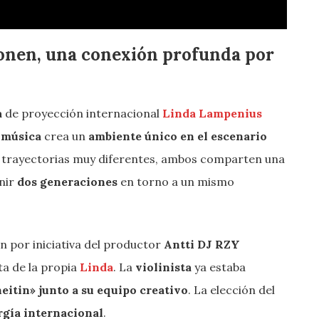
onen, una conexión profunda por
a
de proyección internacional
Linda Lampenius
a
música
crea un
ambiente único en el escenario
on trayectorias muy diferentes, ambos comparten una
nir
dos generaciones
en torno a un mismo
n por iniciativa del productor
Antti DJ RZY
a de la propia
Linda
. La
violinista
ya estaba
heitin»
junto a su equipo creativo
. La elección del
rgía internacional
.