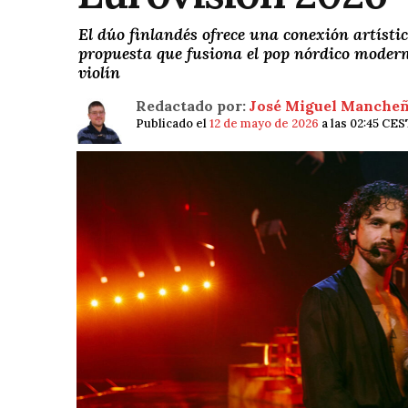
El dúo finlandés ofrece una conexión artísti
propuesta que fusiona el pop nórdico moderno
violín
Redactado por:
José Miguel Manche
Publicado el
12 de mayo de 2026
a las 02:45 CES