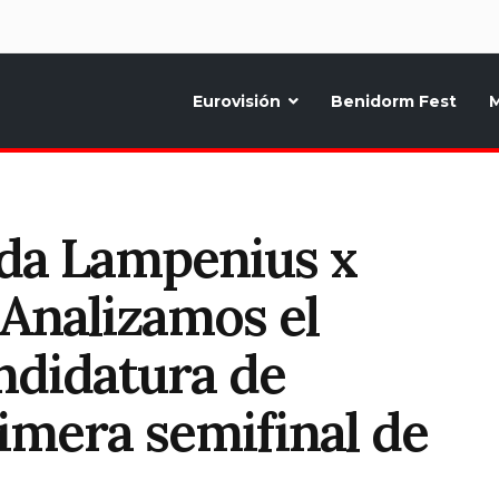
d
Eurovisión
Benidorm Fest
M
ternativo sobre la música y fiestas de toda Europa, Noticias diarias, op
nda Lampenius x
Analizamos el
ndidatura de
rimera semifinal de