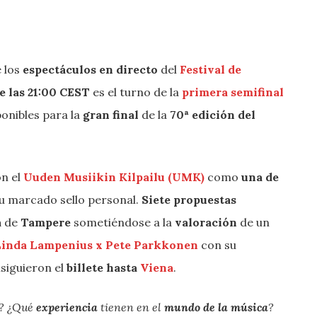
 los
espectáculos en directo
del
Festival de
e las 21:00 CEST
es el turno de la
primera semifinal
ponibles para la
gran final
de la
70ª edición del
on el
Uuden Musiikin Kilpailu (UMK)
como
una de
su marcado sello personal.
Siete propuestas
a
de
Tampere
sometiéndose a la
valoración
de un
Linda Lampenius x Pete Parkkonen
con su
siguieron el
billete hasta
Viena
.
? ¿Qué
experiencia
tienen en el
mundo de la música
?