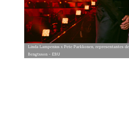
Linda Lampenius x Pete Parkkonen, representantes de F
Bengtsson - EBU