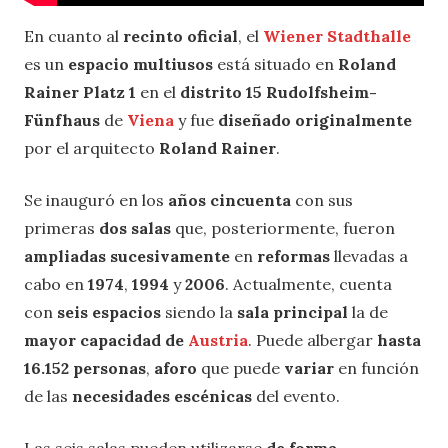
En cuanto al
recinto oficial
, el
Wiener Stadthalle
es un
espacio multiusos
está situado en
Roland
Rainer Platz 1
en el
distrito 15
Rudolfsheim-
Fünfhaus
de
Viena
y fue
diseñado originalmente
por el arquitecto
Roland Rainer
.
Se inauguró en los
años cincuenta
con sus
primeras
dos salas
que, posteriormente, fueron
ampliadas sucesivamente
en
reformas
llevadas a
cabo en
1974
,
1994
y
2006
. Actualmente, cuenta
con
seis espacios
siendo la
sala principal
la de
mayor capacidad de
Austria
. Puede albergar
hasta
16.152 personas
,
aforo
que puede
variar
en función
de las
necesidades escénicas
del evento.
Las seis salas pueden utilizarse
de forma