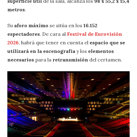
superficie útil
de la sala, alcanza los
98 x 55,2 x 15,4
metros
.
Su
aforo máximo
se sitúa en los
16.152
espectadores
. De cara al
Festival de Eurovisión
2026
, habrá que tener en cuenta el
espacio que se
utilizará en la escenografía
y los
elementos
necesarios
para la
retransmisión
del certamen.