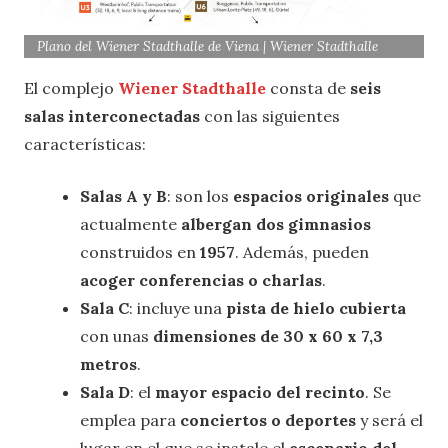
Plano del Wiener Stadthalle de Viena | Wiener Stadthalle
El complejo
Wiener Stadthalle
consta de
seis
salas interconectadas
con las siguientes
características:
Salas A y B
: son los
espacios originales
que
actualmente
albergan dos gimnasios
construidos en
1957
. Además, pueden
acoger conferencias o charlas
.
Sala C
: incluye una
pista de hielo cubierta
con unas
dimensiones de 30 x 60 x 7,3
metros
.
Sala D
: el
mayor espacio del recinto
. Se
emplea para
conciertos o deportes
y será el
lugar en el que se instale el
escenario del