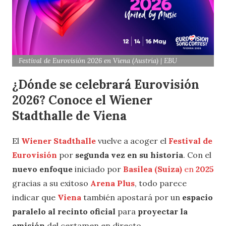
Festival de Eurovisión 2026 en Viena (Austria) | EBU
¿Dónde se celebrará Eurovisión
2026? Conoce el Wiener
Stadthalle de Viena
El
Wiener Stadthalle
vuelve a acoger el
Festival de
Eurovisión
por
segunda vez en su historia
. Con el
nuevo enfoque
iniciado por
Basilea (Suiza)
en
2025
gracias a su exitoso
Arena Plus
, todo parece
indicar que
Viena
también apostará por un
espacio
paralelo al recinto oficial
para
proyectar la
emisión
del certamen en directo.