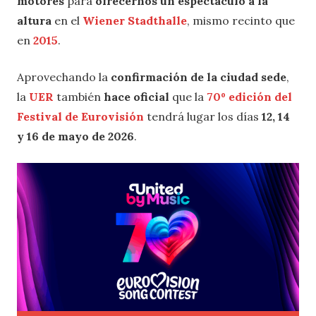
motores
para
ofrecernos un espectáculo a la
altura
en el
Wiener Stadthalle
, mismo recinto que
en
2015
.
Aprovechando la
confirmación de la ciudad sede
,
la
UER
también
hace oficial
que la
70º edición del
Festival de Eurovisión
tendrá lugar los días
12, 14
y 16 de mayo de 2026
.