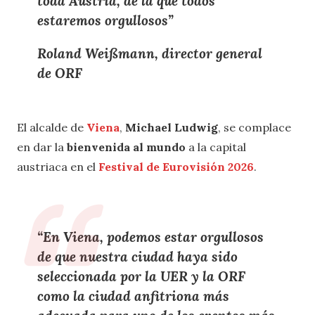
toda
Austria
, de la que todos
estaremos orgullosos
”
Roland Weißmann, director general
de ORF
El alcalde de
Viena
,
Michael Ludwig
, se complace
en dar la
bienvenida al mundo
a la capital
austriaca en el
Festival de Eurovisión 2026
.
“En
Viena
, podemos estar
orgullosos
de que nuestra ciudad
haya sido
seleccionada por la UER y la ORF
como
la ciudad anfitriona
más