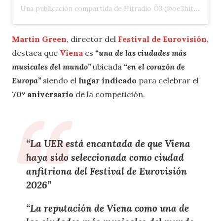
Una publicación compartida de Hitradio Ö3 (@oe3hitradio)
Martin Green
, director del
Festival de Eurovisión
,
destaca que
Viena
es
“una de las ciudades más
musicales del mundo”
ubicada
“en el corazón de
Europa”
siendo el
lugar
indicado
para celebrar el
70º aniversario
de la competición.
“La
UER
está encantada de que
Viena
haya sido
seleccionada
como
ciudad
anfitriona del Festival de Eurovisión
2026
”
“La
reputación de Viena
como
una de