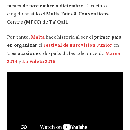
meses de noviembre o diciembre
. El recinto
elegido ha sido el
Malta Fairs & Conventions
Centre (MFCC)
de
Ta’ Qali
.
Por tanto,
Malta
hace historia al ser el
primer país
en organizar
el
Festival de Eurovisión Junior
en
tres ocasiones
, después de las ediciones de
Marsa
2014
y
La Valeta 2016
.