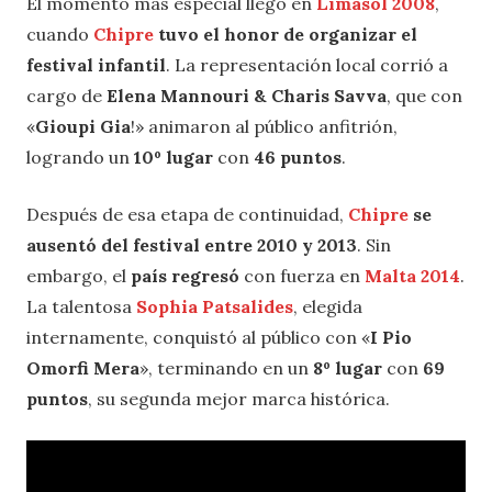
El momento más especial llegó en
Limasol 2008
,
cuando
Chipre
tuvo el honor de organizar el
festival infantil
. La representación local corrió a
cargo de
Elena Mannouri & Charis Savva
, que con
«
Gioupi Gia
!» animaron al público anfitrión,
logrando un
10º lugar
con
46 puntos
.
Después de esa etapa de continuidad,
Chipre
se
ausentó del festival entre 2010 y 2013
. Sin
embargo, el
país regresó
con fuerza en
Malta 2014
.
La talentosa
Sophia Patsalides
, elegida
internamente, conquistó al público con «
I Pio
Omorfi Mera
», terminando en un
8º lugar
con
69
puntos
, su segunda mejor marca histórica.