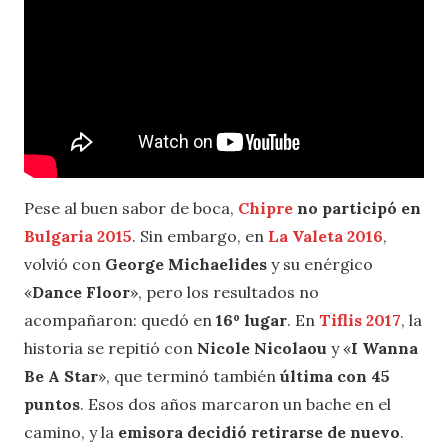
Pese al buen sabor de boca,
Chipre
no participó en
Bulgaria 2015
. Sin embargo, en
La Valeta 2016
,
volvió con
George Michaelides
y su enérgico
«
Dance Floor
», pero los resultados no
acompañaron: quedó en
16º lugar
. En
Tiflis 2017
, la
historia se repitió con
Nicole Nicolaou
y «
I Wanna
Be A Star
», que terminó también
última con 45
puntos
. Esos dos años marcaron un bache en el
camino, y la
emisora decidió retirarse de nuevo
.