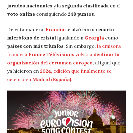
jurados nacionales
y la
segunda clasificada
en el
voto online
consiguiendo
248
puntos
.
De esta manera,
Francia
se alzó con su
cuarto
micrófono de cristal
igualando a
Georgia
como
países con más triunfos
. Sin embargo,
la emisora
francesa
France Télévisions
volvió a
declinar la
organización del certamen europeo
, al igual que
ya hicieron en
2024
, edición que finalmente se
celebró en
Madrid (España)
.