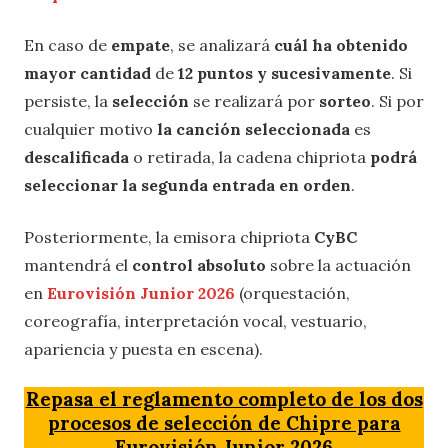
En caso de
empate
, se analizará
cuál ha obtenido
mayor cantidad
de
12 puntos y sucesivamente
. Si
persiste, la
selección
se realizará por
sorteo
. Si por
cualquier motivo
la canción seleccionada
es
descalificada
o retirada, la cadena chipriota
podrá
seleccionar la segunda entrada en orden
.
Posteriormente, la emisora chipriota
CyBC
mantendrá el
control absoluto
sobre la actuación
en
Eurovisión Junior 2026
(orquestación,
coreografía, interpretación vocal, vestuario,
apariencia y puesta en escena).
Repasa el reglamento completo de los dos
procesos de selección de Chipre para
Eurovisión Junior 2026