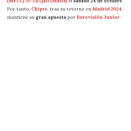
(MFCC)
de
Ta’Qali (Malta)
el
sábado 24 de octubre
.
Por tanto,
Chipre
, tras su retorno en
Madrid 2024
,
mantiene su
gran apuesta
por
Eurovisión Junior
.