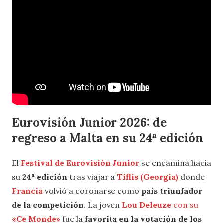
Eurovisión Junior 2026: de
regreso a Malta en su 24ª edición
El
Festival de Eurovisión Junior
se encamina hacia
su
24ª edición
tras viajar a
Tiflis (Georgia)
donde
Francia
volvió a coronarse como
país triunfador
de la competición
. La joven
Lou Deleuze
con su
«Ce Monde»
fue la
favorita en la votación de los