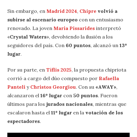
Sin embargo, en
Madrid 2024
,
Chipre
volvió a
subirse al escenario europeo
con un entusiasmo
renovado. La joven
Maria Pissarides
interpretó
«
Crystal Waters
», devolviendo la ilusión a los
seguidores del país. Con
60 puntos
, alcanzó un
13º
lugar
.
Por su parte, en
Tiflis 2025
, la propuesta chipriota
corrió a cargo del dúo compuesto por
Rafaella
Panteli
y
Christos Georgiou
. Con su
«AWAY»
,
alcanzaron el
16º lugar
con
50 puntos
. Fueron
últimos para los
jurados nacionales
, mientras que
escalaron hasta el
11º lugar
en la
votación de los
espectadores
.