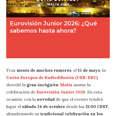
Tras
meses de muchos rumores
, el
15 de mayo
, la
Unión Europea de Radiodifusión (UER-EBU)
desveló la
gran incógnita
:
Malta
asume la
celebración de
Eurovisión Junior 2026
. En esta
ocasión, con la
novedad
de que el evento tendrá
lugar el
sábado 24 de octubre
desde las
21:00 CEST
,
abandonando su
tradicional celebración en los