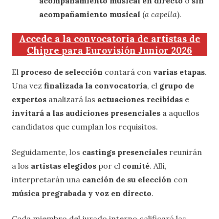
acompañamiento
musical en directo
o
sin
acompañamiento musical
(
a capella
).
Accede a la convocatoria de artistas de
Chipre para Eurovisión Junior 2026
El
proceso de selección
contará con
varias etapas
.
Una vez
finalizada la convocatoria
, el
grupo de
expertos
analizará las
actuaciones recibidas
e
invitará a las audiciones presenciales
a aquellos
candidatos que cumplan los requisitos.
Seguidamente, los
castings presenciales
reunirán
a los
artistas elegidos
por el
comité
. Allí,
interpretarán una
canción de su elección
con
música pregrabada y voz en directo
.
Cada miembro del jurado interno calificará las