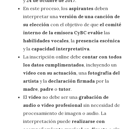
y
24 de octubre de 2017
.
En este proceso, los
aspirantes
deben
interpretar una
versión de una canción de
su elección
con el objetivo de que
el comité
interno de la emisora CyBC evalúe
las
habilidades vocales
, la
presencia escénica
y la
capacidad
interpretativa
.
La inscripción online debe
contar con todos
los datos cumplimentados
, incluyendo un
vídeo con su actuación
, una
fotografía del
artista
y la
declaración firmada
por la
madre
,
padre
o
tutor
.
El
vídeo
no debe ser una
grabación de
audio o vídeo profesional
sin necesidad de
procesamiento de imagen o audio. La
interpretación puede
realizarse con