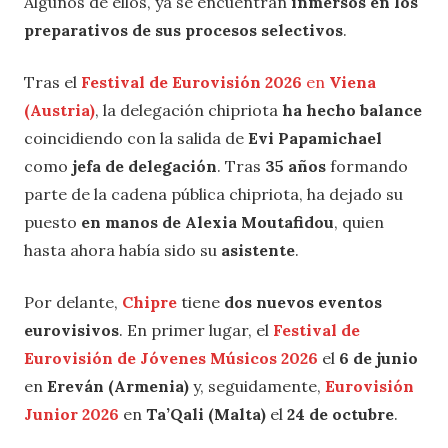
Algunos de ellos, ya se encuentran
inmersos en los
preparativos de sus procesos selectivos
.
Tras el
Festival de Eurovisión 2026
en
Viena
(Austria)
, la delegación chipriota
ha hecho balance
coincidiendo con la salida de
Evi Papamichael
como
jefa de delegación
. Tras
35 años
formando
parte de la cadena pública chipriota, ha dejado su
puesto
en manos de Alexia Moutafidou
, quien
hasta ahora había sido su
asistente
.
Por delante,
Chipre
tiene
dos nuevos eventos
eurovisivos
. En primer lugar, el
Festival de
Eurovisión de Jóvenes Músicos 2026
el
6 de junio
en
Ereván (Armenia)
y, seguidamente,
Eurovisión
Junior 2026
en
Ta’Qali (Malta)
el
24 de octubre
.