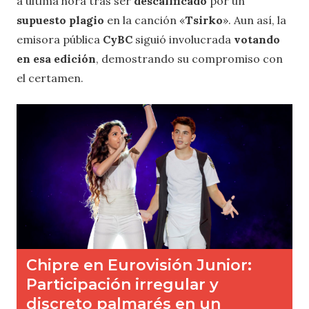
a última hora tras ser
descalificado
por un
supuesto plagio
en la canción «
Tsirko
». Aun así, la
emisora pública
CyBC
siguió involucrada
votando
en esa edición
, demostrando su compromiso con
el certamen.