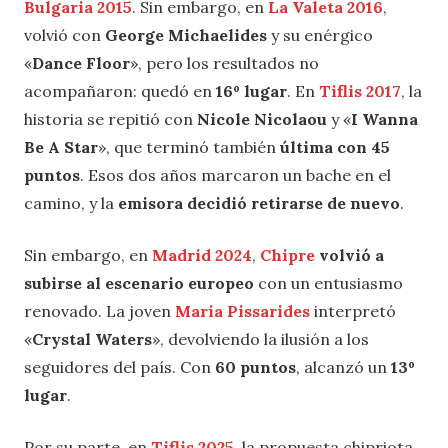
Bulgaria 2015
. Sin embargo, en
La Valeta 2016
,
volvió con
George Michaelides
y su enérgico
«
Dance Floor
», pero los resultados no
acompañaron: quedó en
16º lugar
. En
Tiflis 2017
, la
historia se repitió con
Nicole Nicolaou
y «
I Wanna
Be A Star
», que terminó también
última con 45
puntos
. Esos dos años marcaron un bache en el
camino, y la
emisora decidió retirarse de nuevo
.
Sin embargo, en
Madrid 2024
,
Chipre
volvió a
subirse al escenario europeo
con un entusiasmo
renovado. La joven
Maria Pissarides
interpretó
«
Crystal Waters
», devolviendo la ilusión a los
seguidores del país. Con
60 puntos
, alcanzó un
13º
lugar
.
Por su parte, en
Tiflis 2025
, la propuesta chipriota