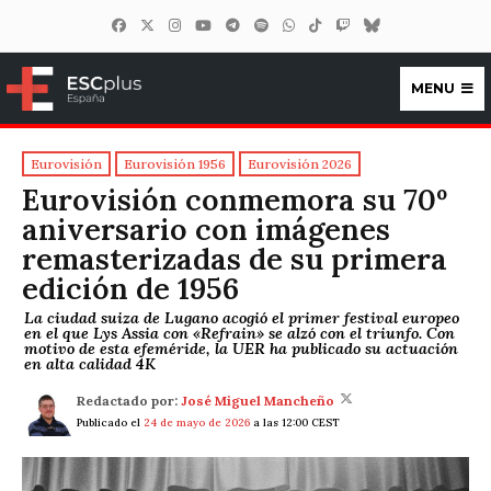
MENU
ESCplus España
Eurovisión
Eurovisión 1956
Eurovisión 2026
Eurovisión conmemora su 70º
aniversario con imágenes
remasterizadas de su primera
edición de 1956
La ciudad suiza de Lugano acogió el primer festival europeo
en el que Lys Assia con «Refrain» se alzó con el triunfo. Con
motivo de esta efeméride, la UER ha publicado su actuación
en alta calidad 4K
Redactado por:
José Miguel Mancheño
Publicado el
24 de mayo de 2026
a las 12:00 CEST