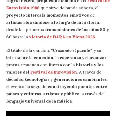
Ingrid Peters
,
propuesta alemana
en el
Festival de
Eurovisión 1986
que sirve de banda sonora, el
proyecto intercala momentos emotivos
de
artistas abrazándose a lo largo de la historia
,
desde las primeras
transmisiones de los años 50
y
60
hasta la
victoria de DARA
en
Viena 2026
.
El título de la canción,
“Cruzando el puente”
, y su
letra sobre la
conexión
, la
esperanza
y el
avanzar
juntos
resuenan con
fuerza
con la
historia y los
valores del
Festival de Eurovisión
. A través de
décadas
,
tecnologías
y
generaciones cambiantes
,
el evento ha seguido
construyendo puentes entre
países y culturas, artistas y público
, a través del
lenguaje universal de la música
.