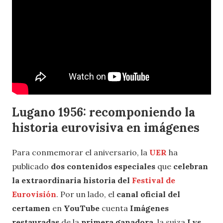
Lugano 1956: recomponiendo la
historia eurovisiva en imágenes
Para conmemorar el aniversario, la
UER
ha
publicado
dos contenidos especiales
que
celebran
la extraordinaria historia del
Festival de
Eurovisión
. Por un lado, el
canal oficial del
certamen
en
YouTube
cuenta
Imágenes
restauradas
de la
primera ganadora
, la suiza
Lys