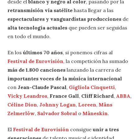
desde el
blanco y negro al color
, pasando por la
retransmisión vía satélite
hasta llegar a las
espectaculares y vanguardistas producciones
de
alta tecnología actuales
que pueden ser seguidas
en todo el mundo.
En los
últimos 70 años
, si ponemos cifras al
Festival de Eurovisión
, la competición ha sumado
más de 1.800 canciones
lanzando la carrera de
importantes voces de la música internacional
con
Jean-Claude Pascal
,
Gigliola Cinquetti
,
Vicky Leandros
,
France Gall
,
Cliff Richard
,
ABBA
,
Céline Dion
,
Johnny Logan
,
Loreen
,
Måns
Zelmerlöw
,
Salvador Sobral
o
Måneskin
.
El
Festival de Eurovisión
consigue
unir a tres
generaciones
de talento musical e identidad