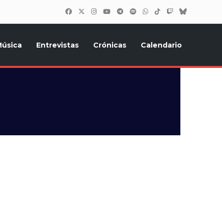
úsica
Entrevistas
Crónicas
Calendario
inión, Eurostars, y todo lo relacionado con el festival de