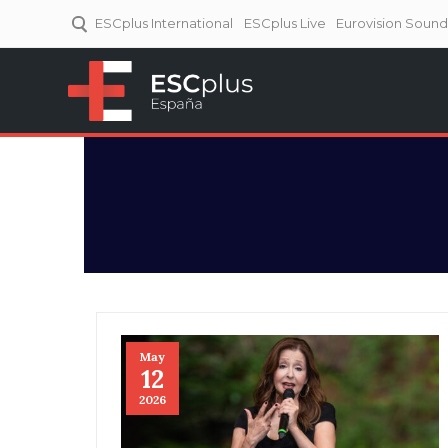
ESCplus International
ESCplus Live
Eurovision Soun
ESCplus España
Tu punto de referencia al
Eurovisión y NFs.
May
12
2026