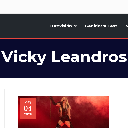
d
Eurovisión
Benidorm Fest
M
ternativo sobre la música y fiestas de toda Europa, Noticias diarias, op
Vicky Leandros
May
04
2026