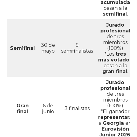
acumulada
pasan a la
semifinal
.
Jurado
profesional
de tres
miembros
30 de
5
Semifinal
(100%)
mayo
semifinalistas
*Los
tres
más votados
pasan a la
gran final
.
Jurado
profesional
de tres
miembros
Gran
6 de
(100%)
3 finalistas
final
junio
*El ganador
representará
a
Georgia
en
Eurovisión
Junior 2026
.