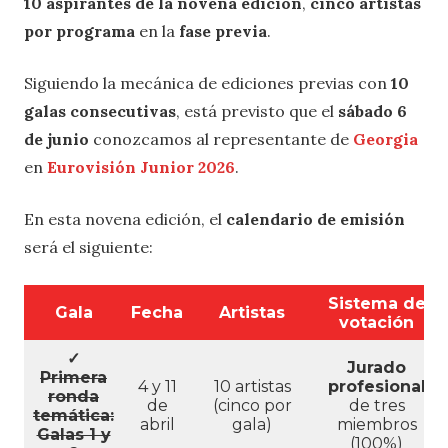
10 aspirantes de la novena edición
,
cinco artistas
por programa
en la
fase previa
.
Siguiendo la mecánica de ediciones previas con
10
galas consecutivas
, está previsto que el
sábado 6
de junio
conozcamos al representante de
Georgia
en
Eurovisión Junior 2026
.
En esta novena edición, el
calendario de emisión
será el siguiente:
Sistema de
Gala
Fecha
Artistas
votación
✓
Jurado
Primera
4 y 11
10 artistas
profesional
ronda
de
(cinco por
de tres
temática:
abril
gala)
miembros
Galas 1 y
(100%)