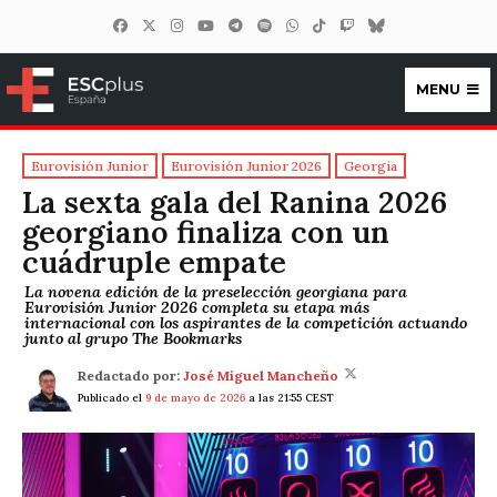
MENU
ESCplus España
Eurovisión Junior
Eurovisión Junior 2026
Georgia
La sexta gala del Ranina 2026
georgiano finaliza con un
cuádruple empate
La novena edición de la preselección georgiana para
Eurovisión Junior 2026 completa su etapa más
internacional con los aspirantes de la competición actuando
junto al grupo The Bookmarks
Redactado por:
José Miguel Mancheño
Publicado el
9 de mayo de 2026
a las 21:55 CEST