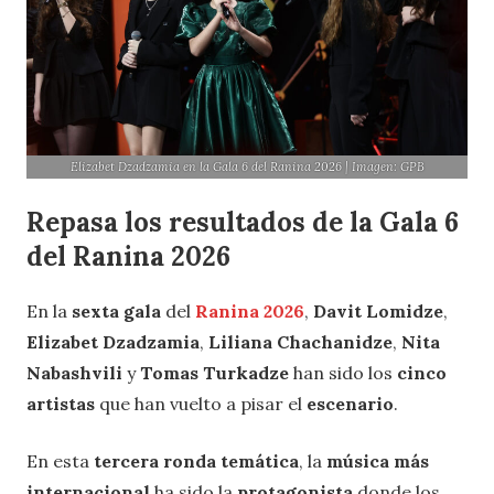
Elizabet Dzadzamia en la Gala 6 del Ranina 2026 | Imagen: GPB
Repasa los resultados de la Gala 6
del Ranina 2026
En la
sexta gala
del
Ranina 2026
,
Davit Lomidze
,
Elizabet Dzadzamia
,
Liliana Chachanidze
,
Nita
Nabashvili
y
Tomas Turkadze
han sido los
cinco
artistas
que han vuelto a pisar el
escenario
.
En esta
tercera ronda temática
, la
música más
internacional
ha sido la
protagonista
donde los