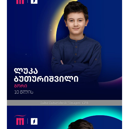
Luka Guturishvili | Imagen: GPB