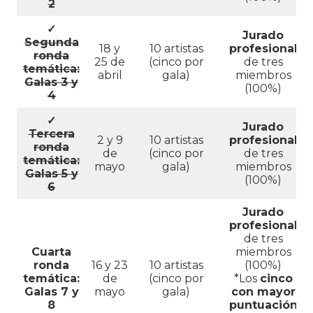
2
✓
Jurado
Segunda
18 y
10 artistas
profesional
ronda
25 de
(cinco por
de tres
temática:
abril
gala)
miembros
Galas 3 y
(100%)
4
✓
Jurado
Tercera
2 y 9
10 artistas
profesional
ronda
de
(cinco por
de tres
temática:
mayo
gala)
miembros
Galas 5 y
(100%)
6
Jurado
profesional
de tres
Cuarta
miembros
ronda
16 y 23
10 artistas
(100%)
temática:
de
(cinco por
*Los
cinco
Galas 7 y
mayo
gala)
con mayor
8
puntuación