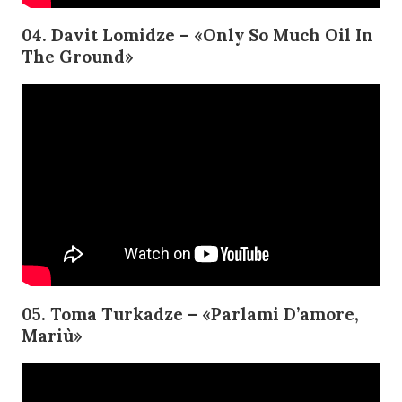
04. Davit Lomidze – «Only So Much Oil In
The Ground»
05. Toma Turkadze – «Parlami D’amore,
Mariù»