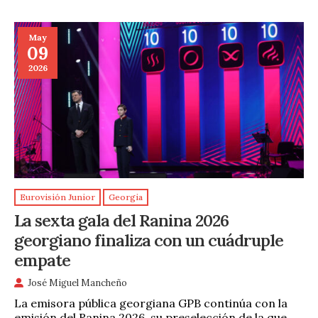
May
09
2026
Eurovisión Junior
Georgia
La sexta gala del Ranina 2026
georgiano finaliza con un cuádruple
empate
José Miguel Mancheño
La emisora pública georgiana GPB continúa con la
emisión del Ranina 2026, su preselección de la que