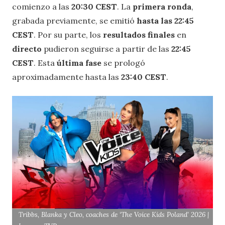
comienzo a las
20:30 CEST
. La
primera ronda
,
grabada previamente, se emitió
hasta las 22:45
CEST
. Por su parte, los
resultados finales
en
directo
pudieron seguirse a partir de las
22:45
CEST
. Esta
última fase
se prologó
aproximadamente hasta las
23:40 CEST
.
Tribbs, Blanka y Cleo, coaches de ‘The Voice Kids Poland’ 2026 |