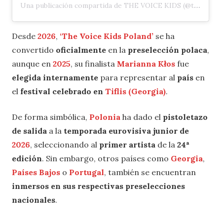
Una publicación compartida de THE VOICE KIDS (@thevoicekidstvp)
Desde
2026
,
‘The Voice Kids Poland’
se ha
convertido
oficialmente
en la
preselección polaca
,
aunque en
2025
, su finalista
Marianna Kłos
fue
elegida internamente
para representar al
país
en
el
festival celebrado en
Tiflis (Georgia)
.
De forma simbólica,
Polonia
ha dado el
pistoletazo
de salida
a la
temporada eurovisiva junior de
2026
, seleccionando al
primer artista
de la
24ª
edición
. Sin embargo, otros países como
Georgia
,
Países Bajos
o
Portugal
, también se encuentran
inmersos en sus respectivas preselecciones
nacionales
.