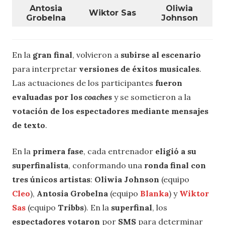
Antosia
Oliwia
Wiktor Sas
Grobelna
Johnson
En la
gran final
, volvieron a
subirse al escenario
para interpretar
versiones de éxitos musicales
.
Las actuaciones de los participantes
fueron
evaluadas por los
coaches
y se sometieron a la
votación de los espectadores mediante mensajes
de texto
.
En la
primera fase
, cada entrenador
eligió a su
superfinalista
, conformando una
ronda final con
tres únicos artistas
:
Oliwia Johnson
(equipo
Cleo
),
Antosia Grobelna
(equipo
Blanka
) y
Wiktor
Sas
(equipo
Tribbs
). En la
superfinal
, los
espectadores votaron
por
SMS
para determinar