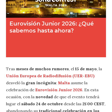
Tras
meses de muchos rumores
, el
15 de mayo
, la
Unión Europea de Radiodifusión (UER-EBU)
desveló la
gran incógnita
:
Malta
asume la
celebración de
Eurovisión Junior 2026
. En esta
ocasión, con la
novedad
de que el evento tendrá
lugar el
sábado 24 de octubre
desde las
21:00 CEST
,
abandonando su
tradicional celebración en los