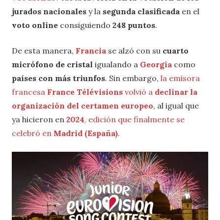
jurados nacionales
y la
segunda clasificada
en el
voto online
consiguiendo
248
puntos
.
De esta manera,
Francia
se alzó con su
cuarto
micrófono de cristal
igualando a
Georgia
como
países con más triunfos
. Sin embargo,
la emisora
francesa
France Télévisions
volvió a
declinar la
organización del certamen europeo
, al igual que
ya hicieron en
2024
, edición que finalmente se
celebró en
Madrid (España)
.