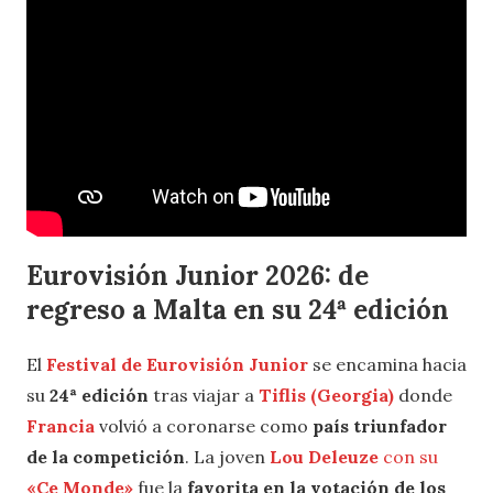
Eurovisión Junior 2026: de
regreso a Malta en su 24ª edición
El
Festival de Eurovisión Junior
se encamina hacia
su
24ª edición
tras viajar a
Tiflis (Georgia)
donde
Francia
volvió a coronarse como
país triunfador
de la competición
. La joven
Lou Deleuze
con su
«Ce Monde»
fue la
favorita en la votación de los