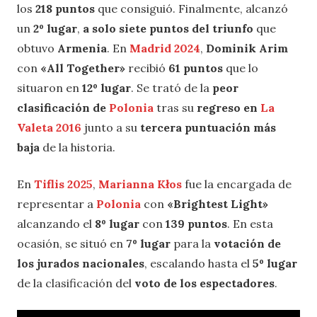
los
218 puntos
que consiguió. Finalmente, alcanzó
un
2º lugar
,
a solo siete puntos del triunfo
que
obtuvo
Armenia
. En
Madrid 2024
,
Dominik Arim
con
«All Together»
recibió
61 puntos
que lo
situaron en
12º lugar
. Se trató de la
peor
clasificación de
Polonia
tras su
regreso en
La
Valeta 2016
junto a su
tercera puntuación más
baja
de la historia.
En
Tiflis 2025
,
Marianna Kłos
fue la encargada de
representar a
Polonia
con
«Brightest Light»
alcanzando el
8º lugar
con
139 puntos
. En esta
ocasión, se situó en
7º lugar
para la
votación de
los jurados nacionales
, escalando hasta el
5º lugar
de la clasificación del
voto de los espectadores
.