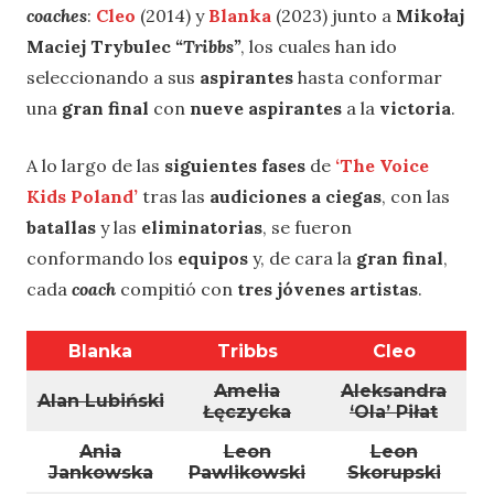
coaches
:
Cleo
(2014) y
Blanka
(2023) junto a
Mikołaj
Maciej Trybulec
“Tribbs”
, los cuales han ido
seleccionando a sus
aspirantes
hasta conformar
una
gran final
con
nueve aspirantes
a la
victoria
.
A lo largo de las
siguientes fases
de
‘The Voice
Kids Poland’
tras las
audiciones a ciegas
, con las
batallas
y las
eliminatorias
, se fueron
conformando los
equipos
y, de cara la
gran final
,
cada
coach
compitió con
tres jóvenes artistas
.
Blanka
Tribbs
Cleo
Amelia
Aleksandra
Alan Lubiński
Łęczycka
‘Ola’ Piłat
Ania
Leon
Leon
Jankowska
Pawlikowski
Skorupski