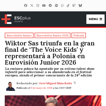
MENU
ESCplus España
Eurovisión Junior
Eurovisión Junior 2026
Polonia
Wiktor Sas triunfa en la gran
final de ‘The Voice Kids’ y
representará a Polonia en
Eurovisión Junior 2026
La emisora polaca ha apostado por su exitoso talent show
infantil para seleccionar a su abanderado en el festival
europeo, siendo el primer concursante de la 24ª edición
Redactado por:
José Miguel Mancheño
Publicado el
9 de mayo de 2026
a las 23:27 CEST