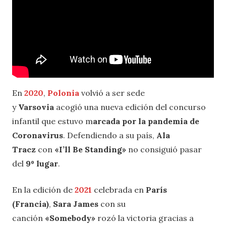
En
2020
,
Polonia
volvió a ser sede
y
Varsovia
acogió una nueva edición del concurso
infantil que estuvo m
arcada por la pandemia de
Coronavirus
. Defendiendo a su país,
Ala
Tracz
con
«I’ll Be Standing»
no consiguió pasar
del
9º lugar
.
En la edición de
2021
celebrada en
París
(Francia)
,
Sara James
con su
canción
«Somebody»
rozó la victoria gracias a