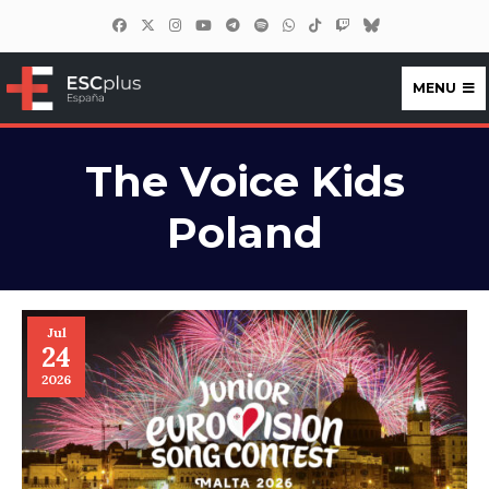
MENU
ESCplus España
The Voice Kids
Poland
Jul
24
2026