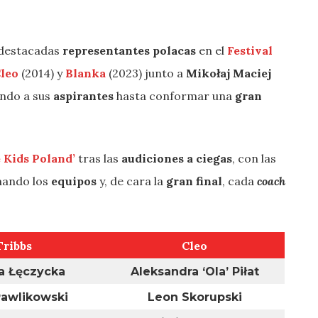
 destacadas
representantes polacas
en el
Festival
leo
(2014) y
Blanka
(2023) junto a
Mikołaj Maciej
ando a sus
aspirantes
hasta conformar una
gran
 Kids Poland’
tras las
audiciones a ciegas
, con las
mando los
equipos
y, de cara la
gran final
, cada
coach
Tribbs
Cleo
a Łęczycka
Aleksandra ‘Ola’ Piłat
awlikowski
Leon Skorupski