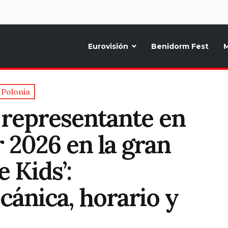
d
Eurovisión
Benidorm Fest
M
ternativo sobre la música y fiestas de toda Europa, Noticias diarias, op
Polonia
u representante en
 2026 en la gran
e Kids’:
cánica, horario y