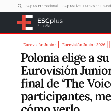
ESCplus International
ESCplus Live
Eurovision Soun
ESCplus España
Tu punto de referencia al
Eurovisión y NFs.
Eurovisión Junior
Eurovisión Junior 2026
Polonia elige a s
Eurovisión Junior
final de ‘The Voic
participantes, me
cómo verlo