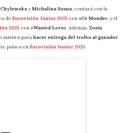
 Chylewska
y
Michalina Sosna
, contará con la
ra de
Eurovisión Junior 2025
con
«Ce Monde»
, y el
sión
2025
con
«Wasted Love»
. Además,
Zosia
n asistirá para
hacer entrega del trofeo al ganador
nte polaca en
Eurovisión Junior 2025
.