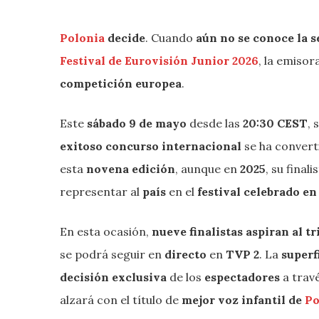
Polonia
decide
. Cuando
aún no se conoce la s
Festival de Eurovisión Junior 2026
, la emiso
competición europea
.
Este
sábado 9 de mayo
desde las
20:30 CEST
, 
exitoso concurso internacional
se ha conver
esta
novena edición
, aunque en
2025
, su finali
representar al
país
en el
festival
celebrado e
En esta ocasión,
nueve finalistas aspiran al tr
se podrá seguir en
directo
en
TVP 2
. La
superf
decisión exclusiva
de los
espectadores
a trav
alzará con el título de
mejor voz infantil de
Po