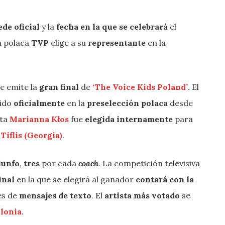
ede oficial
y la
fecha en la que se celebrará
el
ra polaca
TVP
elige a su
representante
en la
se emite la
gran final
de
‘The Voice Kids Poland’
. El
tido
oficialmente
en la
preselección polaca
desde
sta
Marianna Kłos
fue
elegida internamente
para
n
Tiflis (Georgia)
.
iunfo
,
tres
por cada
coach
. La competición televisiva
inal
en la que se elegirá al ganador
contará con la
és de
mensajes de texto
. El
artista más votado
se
lonia
.