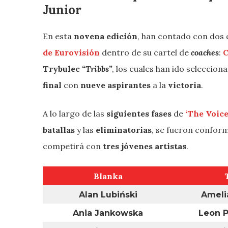
Junior
En esta
novena edición
, han contado con dos
de Eurovisión
dentro de su cartel de
coaches
:
C
Trybulec
“Tribbs”
, los cuales han ido seleccion
final
con
nueve aspirantes
a la
victoria
.
A lo largo de las
siguientes fases
de
‘The Voice
batallas
y las
eliminatorias
, se fueron confor
competirá con
tres jóvenes artistas
.
Blanka
Alan Lubiński
Ameli
Ania Jankowska
Leon P