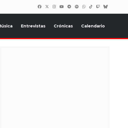
úsica
Entrevistas
Crónicas
Calendario
inión, Eurostars, y todo lo relacionado con el festival de