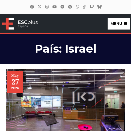
MENU
ESCplus España
País:
Israel
May
27
2026