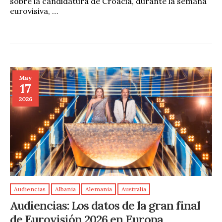
sobre la candidatura de Croacia, durante la semana
eurovisiva, …
May
17
2026
Audiencias
Albania
Alemania
Australia
Audiencias: Los datos de la gran final
de Eurovisión 2026 en Europa