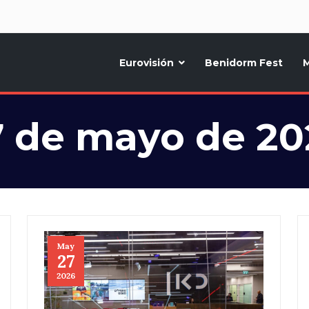
d
Eurovisión
Benidorm Fest
M
ternativo sobre la música y fiestas de toda Europa, Noticias diarias, op
7 de mayo de 20
May
27
2026