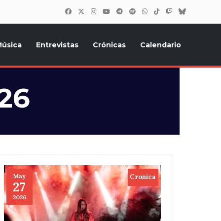
úsica
Entrevistas
Crónicas
Calendario
inión, Eurostars, y todo lo relacionado con el festival de
26
May
Cronica
27
2026