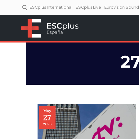
ESCplus International
ESCplus Live
Eurovision Soun
ESCplus España
Tu punto de referencia al
Eurovisión y NFs.
2
May
27
2026