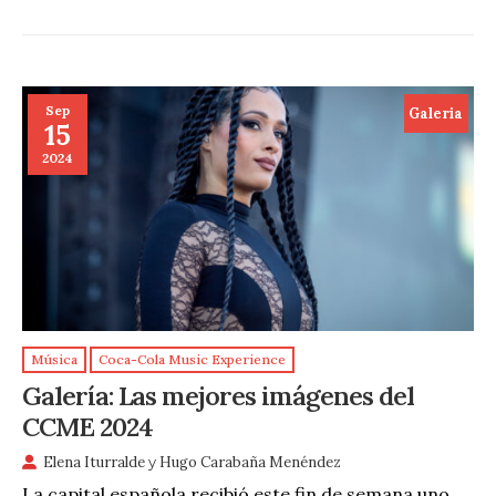
Sep
Galeria
15
2024
Música
Coca-Cola Music Experience
Galería: Las mejores imágenes del
CCME 2024
Elena Iturralde
y
Hugo Carabaña Menéndez
La capital española recibió este fin de semana uno