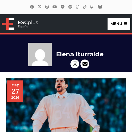
MENU
ESCplus España
Elena Iturralde
May
27
2026