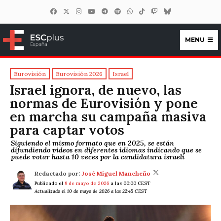
MENU
ESCplus España
Eurovisión
Eurovisión 2026
Israel
Israel ignora, de nuevo, las
normas de Eurovisión y pone
en marcha su campaña masiva
para captar votos
Siguiendo el mismo formato que en 2025, se están
difundiendo vídeos en diferentes idiomas indicando que se
puede votar hasta 10 veces por la candidatura israelí
Redactado por:
José Miguel Mancheño
Publicado el
9 de mayo de 2026
a las 00:00 CEST
Actualizado el 10 de mayo de 2026 a las 22:45 CEST