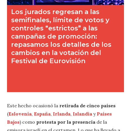
Este hecho ocasionó la
retirada de cinco países
(
Eslovenia
,
España
,
Irlanda
,
Islandia
y
Países
Bajos
) como
protesta por la presencia
de la
emisora israelí en el certamen. Lo que ha llevado a