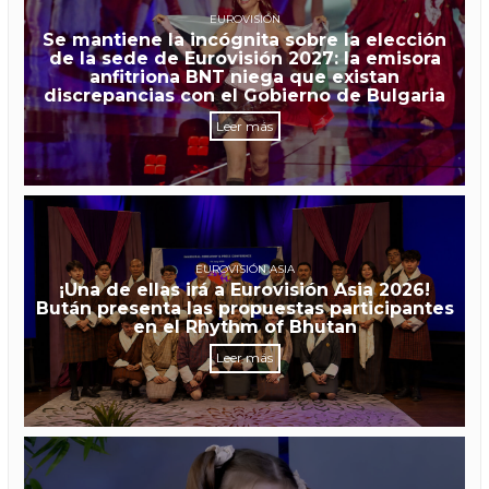
EUROVISIÓN
Se mantiene la incógnita sobre la elección
de la sede de Eurovisión 2027: la emisora
anfitriona BNT niega que existan
discrepancias con el Gobierno de Bulgaria
Leer más
EUROVISIÓN ASIA
¡Una de ellas irá a Eurovisión Asia 2026!
Bután presenta las propuestas participantes
en el Rhythm of Bhutan
Leer más