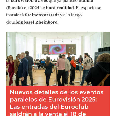
la
Eurovision Street
que ya planteó
Malmö
(Suecia)
en
2024 se hará realidad
. El espacio se
instalará
Steinenvorstadt
y a lo largo
de
Kleinbasel Rheinbord
.