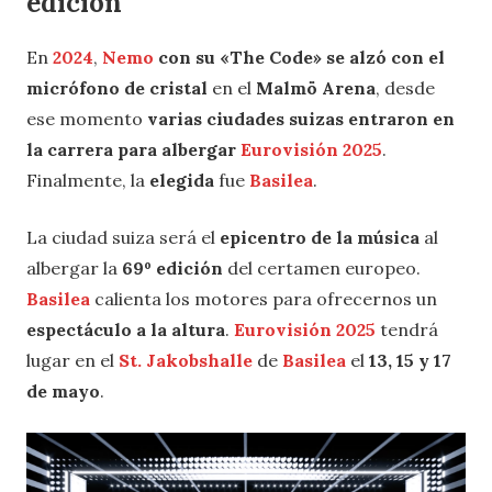
edición
En
2024
,
Nemo
con su «The Code» se alzó con el
micrófono de cristal
en el
Malmö Arena
, desde
ese momento
varias ciudades suizas entraron en
la carrera para albergar
Eurovisión 2025
.
Finalmente, la
elegida
fue
Basilea
.
La ciudad suiza será el
epicentro de la música
al
albergar la
69º edición
del certamen europeo.
Basilea
calienta los motores para ofrecernos un
espectáculo a la altura
.
Eurovisión 2025
tendrá
lugar en el
St. Jakobshalle
de
Basilea
el
13, 15 y 17
de mayo
.