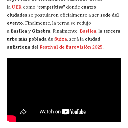
la
UER
como
“competitivo”
donde
cuatro
ciudades
se postularon oficialmente a ser
sede del
evento
. Finalmente, la terna se redujo
a
Basilea
y
Ginebra
. Finalmente,
Basilea
, la
tercera
urbe más poblada de
Suiza
, será la
ciudad
anfitriona del
Festival de Eurovisión 2025
.