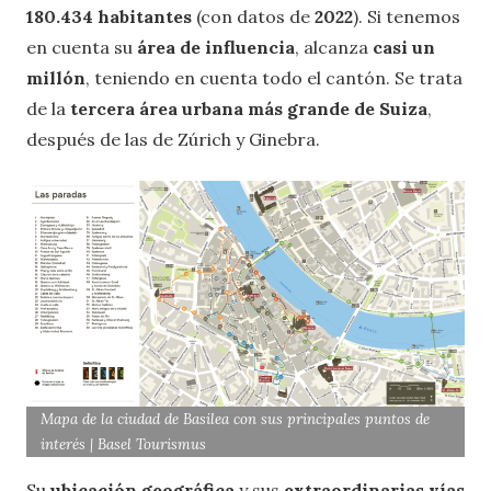
180.434 habitantes
(con datos de
2022
). Si tenemos
en cuenta su
área de influencia
, alcanza
casi un
millón
, teniendo en cuenta todo el cantón. Se trata
de la
tercera área urbana
más grande de Suiza
,
después de las de Zúrich y Ginebra.
Mapa de la ciudad de Basilea con sus principales puntos de
interés | Basel Tourismus
Su
ubicación geográfica
y sus
extraordinarias vías