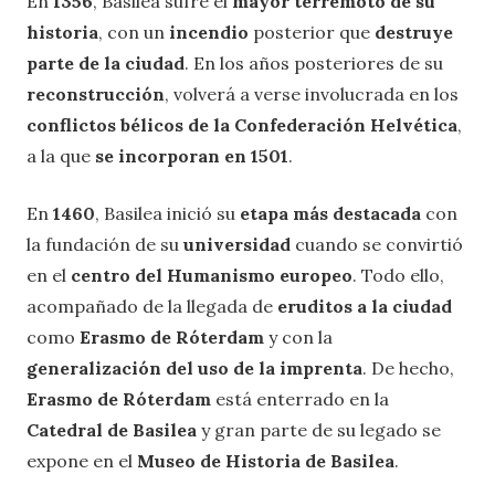
En
1356
, Basilea sufre el
mayor terremoto de su
historia
, con un
incendio
posterior que
destruye
parte de la ciudad
. En los años posteriores de su
reconstrucción
, volverá a verse involucrada en los
conflictos bélicos de la Confederación Helvética
,
a la que
se incorporan en 1501
.
En
1460
, Basilea inició su
etapa más destacada
con
la fundación de su
universidad
cuando se convirtió
en el
centro del Humanismo europeo
. Todo ello,
acompañado de la llegada de
eruditos a la ciudad
como
Erasmo de Róterdam
y con la
generalización del uso de la imprenta
. De hecho,
Erasmo de Róterdam
está enterrado en la
Catedral de Basilea
y gran parte de su legado se
expone en el
Museo de Historia de Basilea
.