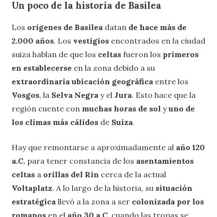
Un poco de la historia de Basilea
Los
orígenes de Basilea
datan
de hace más de
2.000 años
. Los
vestigios
encontrados en la ciudad
suiza hablan de que los
celtas
fueron los
primeros
en establecerse
en la zona debido a su
extraordinaria ubicación geográfica
entre los
Vosgos
, la
Selva Negra
y el
Jura
. Esto hace que la
región cuente con
muchas horas de sol
y
uno de
los climas más cálidos
de
Suiza
.
Hay que remontarse a aproximadamente al
año 120
a.C.
para tener constancia de los
asentamientos
celtas
a
orillas del Rin
cerca de la actual
Voltaplatz
. A lo largo de la historia, su
situación
estratégica
llevó a la zona a ser
colonizada por los
romanos
en el
año 30 a.C.
cuando las tropas se