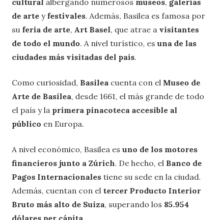
cultural
albergando numerosos
museos
,
galerías
de arte
y
festivales
. Además, Basilea es famosa por
su
feria de arte
,
Art Basel
, que atrae a
visitantes
de todo el mundo
. A nivel turístico, es
una de las
ciudades más visitadas del país
.
Como curiosidad,
Basilea
cuenta con el
Museo de
Arte de Basilea
, desde 1661, el más grande de todo
el país y la
primera pinacoteca accesible al
público
en Europa.
A nivel económico, Basilea es
uno de los motores
financieros junto a Zúrich
. De hecho, el
Banco de
Pagos Internacionales
tiene su sede en la ciudad.
Además, cuentan con el
tercer Producto Interior
Bruto más alto de Suiza
, superando los
85.954
dólares per cápita
.