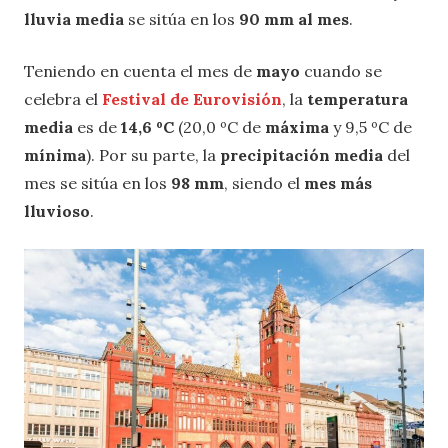
lluvia media
se sitúa en los
90 mm al mes
.
Teniendo en cuenta el mes de
mayo
cuando se
celebra el
Festival de Eurovisión
, la
temperatura
media
es de
14,6 ºC
(20,0 ºC de
máxima
y 9,5 ºC de
mínima
). Por su parte, la
precipitación media
del
mes se sitúa en los
98 mm
, siendo el
mes más
lluvioso
.