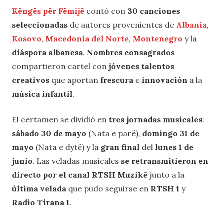
Këngës për Fëmijë
contó con
30 canciones
seleccionadas
de autores provenientes de
Albania
,
Kosovo
,
Macedonia del Norte
,
Montenegro
y la
diáspora albanesa
.
Nombres consagrados
compartieron cartel con
jóvenes talentos
creativos
que aportan
frescura
e
innovación
a la
música infantil
.
El certamen se dividió en
tres jornadas musicales
:
sábado 30 de mayo
(Nata e parë),
domingo 31 de
mayo
(Nata e dytë) y la
gran final
del
lunes 1 de
junio
. Las veladas musicales
se retransmitieron en
directo por el canal RTSH Muzikë
junto a la
última velada
que pudo seguirse en
RTSH 1
y
Radio Tirana 1
.