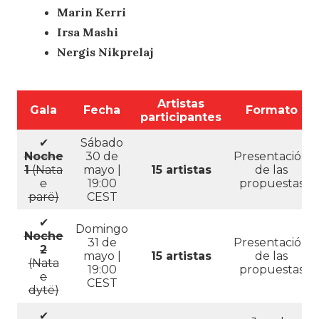
Marin Kerri
Irsa Mashi
Nergis Nikprelaj
Artistas
Gala
Fecha
Formato
participantes
✔
Sábado
Noche
30 de
Presentación
1
(Nata
mayo |
15 artistas
de las
e
19:00
propuestas
parë)
CEST
✔
Domingo
Noche
31 de
Presentación
2
mayo |
15 artistas
de las
(Nata
19:00
propuestas
e
CEST
dytë)
✔