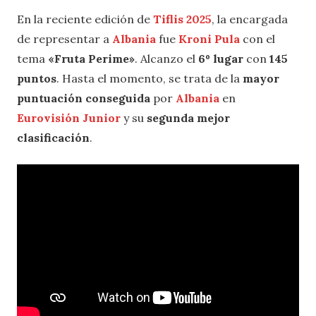
En la reciente edición de
Tiflis 2025
, la encargada
de representar a
Albania
fue
Kroni Pula
con el
tema
«Fruta Perime»
. Alcanzo el
6º lugar
con
145
puntos
. Hasta el momento, se trata de la
mayor
puntuación conseguida
por
Albania
en
Eurovisión Junior
y su
segunda mejor
clasificación
.