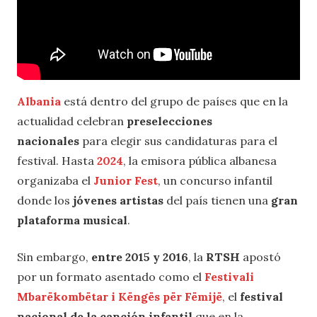
Albania
está dentro del grupo de países que en la
actualidad celebran
preselecciones
nacionales
para elegir sus candidaturas para el
festival. Hasta
2024
, la emisora pública albanesa
organizaba el
Junior Fest
, un concurso infantil
donde los
jóvenes artistas
del país tienen una
gran
plataforma
musical
.
Sin embargo,
entre 2015 y 2016
, la
RTSH
apostó
por un formato asentado como el
Festivali
Mbarëkombëtar i Këngës për Fëmijë
, el
festival
nacional de la canción infantil
que en la