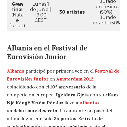
Jurado
Gran
Lunes 1
profesional
final
de junio |
30 artistas
(50%) +
(Nata
19:00
Jurado
e
CEST
infantil (50%)
fundit)
Albania en el Festival de
Eurovisión Junior
Albania
participó por primera vez en el
Festival de
Eurovisión Junior
en
Ámsterdam 2012
,
coincidiendo con el
10º aniversario
de la
competición europea.
Igzidora Gjeta
con su
«Kam
Një Këngë Vetëm Për Ju»
llevó a
Albania
a
un
debut muy discreto
. La cantante no pasó del
último lugar con solo
35 puntos
. Se trata de
su
clasificación y posición más baja
hasta el