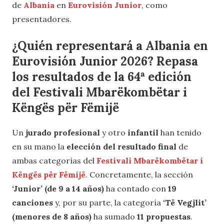
de
Albania
en
Eurovisión Junior
, como
presentadores.
¿Quién representará a Albania en
Eurovisión Junior 2026? Repasa
los resultados de la 64ª edición
del Festivali Mbarëkombëtar i
Këngës për Fëmijë
Un
jurado profesional
y otro
infantil
han tenido
en su mano la
elección del resultado final
de
ambas categorías del
Festivali Mbarëkombëtar i
Këngës për Fëmijë
. Concretamente, la sección
‘Junior’ (de 9 a 14 años)
ha contado con
19
canciones
y, por su parte, la categoría
‘Të Vegjlit’
(menores de 8 años)
ha sumado
11 propuestas
.