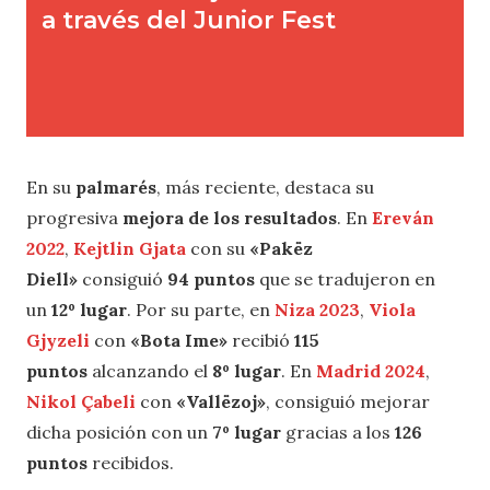
En su
palmarés
, más reciente, destaca su
progresiva
mejora de los resultados
. En
Ereván
2022
,
Kejtlin Gjata
con su
«Pakëz
Diell»
consiguió
94 puntos
que se tradujeron en
un
12º lugar
. Por su parte, en
Niza 2023
,
Viola
Gjyzeli
con
«Bota Ime»
recibió
115
puntos
alcanzando el
8º lugar
. En
Madrid 2024
,
Nikol Çabeli
con
«Vallëzoj»
, consiguió mejorar
dicha posición con un
7º lugar
gracias a los
126
puntos
recibidos.