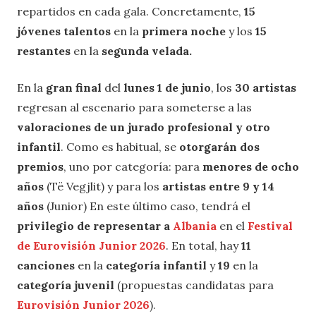
repartidos en cada gala. Concretamente,
15
jóvenes talentos
en la
primera noche
y los
15
restantes
en la
segunda velada.
En la
gran final
del
lunes 1 de junio
, los
30 artistas
regresan al escenario para someterse a las
valoraciones de un jurado profesional y otro
infantil
. Como es habitual, se
otorgarán dos
premios
, uno por categoría: para
menores de ocho
años
(Të Vegjlit) y para los
artistas entre 9 y 14
años
(Junior) En este último caso, tendrá el
privilegio de representar a
Albania
en el
Festival
de Eurovisión Junior 2026
. En total, hay
11
canciones
en la
categoría infantil
y
19
en la
categoría juvenil
(propuestas candidatas para
Eurovisión Junior 2026
).