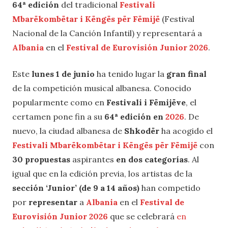
64ª edición
del tradicional
Festivali
Mbarëkombëtar i Këngës për Fëmijë
(Festival
Nacional de la Canción Infantil) y representará a
Albania
en el
Festival de Eurovisión Junior 2026
.
Este
lunes 1 de junio
ha tenido lugar la
gran final
de la competición musical albanesa. Conocido
popularmente como en
Festivali i Fëmijëve
, el
certamen pone fin a su
64ª edición en
2026
. De
nuevo, la ciudad albanesa de
Shkodër
ha acogido el
Festivali Mbarëkombëtar i Këngës për Fëmijë
con
30 propuestas
aspirantes
en dos categorías
. Al
igual que en la edición previa, los artistas de la
sección ‘Junior’ (de 9 a 14 años)
han competido
por
representar
a
Albania
en el
Festival de
Eurovisión Junior 2026
que se celebrará
en