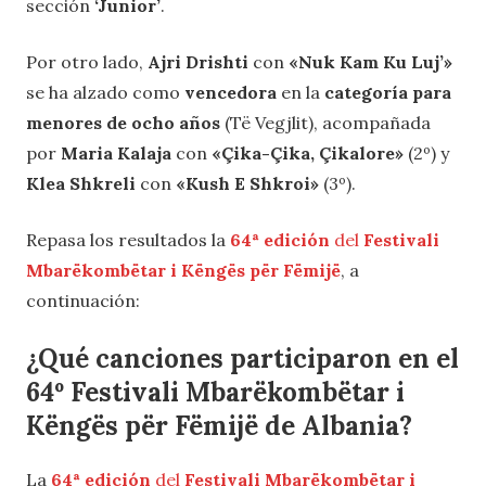
sección
‘Junior’
.
Por otro lado,
Ajri Drishti
con
«Nuk Kam Ku Luj’»
se ha alzado como
vencedora
en la
categoría para
menores de ocho años
(Të Vegjlit), acompañada
por
Maria Kalaja
con
«Çika-Çika, Çikalore»
(2º) y
Klea Shkreli
con
«Kush E Shkroi»
(3º).
Repasa los resultados la
64ª edición
del
Festivali
Mbarëkombëtar i Këngës për Fëmijë
, a
continuación:
¿Qué canciones participaron en el
64º Festivali Mbarëkombëtar i
Këngës për Fëmijë de Albania?
La
64ª edición
del
Festivali Mbarëkombëtar i