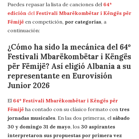
Puedes repasar la lista de canciones del
64ª
edición
del
Festivali Mbarëkombëtar i Këngës për
Fëmijë
en competición,
por categorías
, a
continuación:
¿Cómo ha sido la mecánica del 64º
Festivali Mbarëkombëtar i Këngës
për Fëmijë? Así eligió Albania a su
representante en Eurovisión
Junior 2026
El
64º
Festivali Mbarëkombëtar i Këngës për
Fëmijë
ha contado con su clásico formato con
tres
jornadas musicales
. En las dos primeras, el
sábado
30 y domingo 31 de mayo
, los
30 aspirantes
interpretaron sus propuestas por primera vez