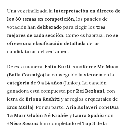
Una vez finalizada la
interpretación en directo de
los 30 temas en competición
, los paneles de
votación han
deliberado
para elegir los
tres
mejores de cada sección
. Como es habitual,
no se
ofrece una clasificación detallada
de las
candidaturas del certamen.
De esta manera,
Eslin Kurti
con
«Kërce Me Mua»
(Baila Conmigo)
ha conseguido la
victoria
en la
categoría de 9 a 14 años
(Junior). La canción
ganadora está compuesta por
Rei Bezhani
, con
letra de
Eriona Rushiti
y arreglos orquestales de
Enis Mullaj
. Por su parte,
Aria Kolaveri
con
«Dua
Ta Marr Globin Në Krahë»
y
Laura Spahiu
con
«Nëse Beson»
han completado el
Top 3
de la