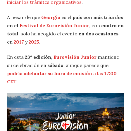
iniciar los trámites organizativos
.
A pesar de que
Georgia
es el
país con más triunfos
en el
Festival de Eurovisión Junior
, con
cuatro en
total
, solo ha acogido el evento
en dos ocasiones
en
2017
y
2025
.
En esta
23º edición
,
Eurovisión Junior
mantiene
su celebración en
sábado
, aunque parece que
podría adelantar su hora de emisión
a las
17:00
CET
.