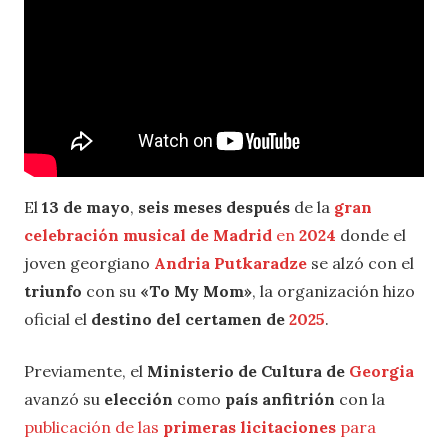
El
13 de mayo
,
seis meses después
de la
gran
celebración musical de Madrid
en
2024
donde el
joven georgiano
Andria Putkaradze
se alzó con el
triunfo
con su
«To My Mom»
, la organización hizo
oficial el
destino del certamen de
2025
.
Previamente, el
Ministerio de Cultura de
Georgia
avanzó su
elección
como
país anfitrión
con la
publicación de las
primeras licitaciones
para