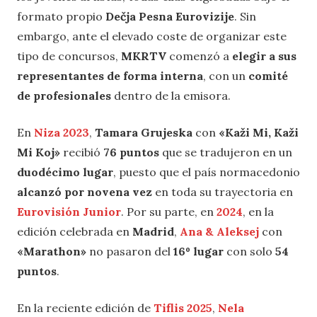
formato propio
Dečja Pesna Eurovizije
. Sin
embargo, ante el elevado coste de organizar este
tipo de concursos,
MKRTV
comenzó a
elegir a sus
representantes de forma interna
, con un
comité
de profesionales
dentro de la emisora.
En
Niza 2023
,
Tamara Grujeska
con
«Kaži Mi, Kaži
Mi Koj»
recibió
76 puntos
que se tradujeron en un
duodécimo lugar
, puesto que el país normacedonio
alcanzó por novena vez
en toda su trayectoria en
Eurovisión Junior
. Por su parte, en
2024
, en la
edición celebrada en
Madrid
,
Ana & Aleksej
con
«Marathon»
no pasaron del
16º lugar
con solo
54
puntos
.
En la reciente edición de
Tiflis 2025
,
Nela