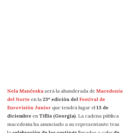
Nela Mančeska
será la abanderada de
Macedonia
del Norte
en la
23º edición del
Festival de
Eurovisión Junior
que tendrá lugar el
13 de
diciembre
en
Tiflis (Georgia)
. La cadena pública
macedonia ha anunciado a su representante tras
la
celebración de los castings
llevados a cabo
de