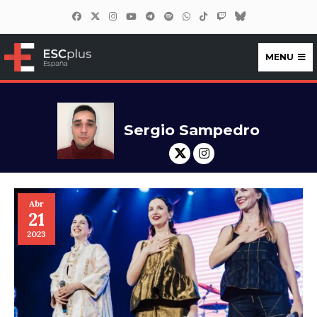
MENU
ESCplus España
Sergio Sampedro
Abr
21
2023