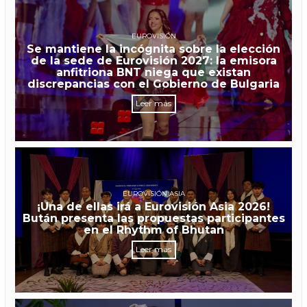
EUROVISIÓN
Se mantiene la incógnita sobre la elección
de la sede de Eurovisión 2027: la emisora
anfitriona BNT niega que existan
discrepancias con el Gobierno de Bulgaria
Leer más
EUROVISIÓN ASIA
¡Una de ellas irá a Eurovisión Asia 2026!
Bután presenta las propuestas participantes
en el Rhythm of Bhutan
Leer más