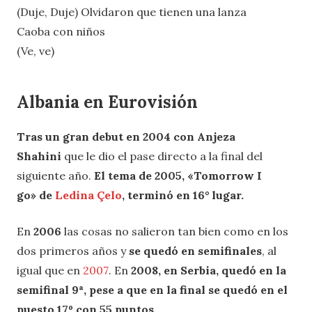
(Duje, Duje) Olvidaron que tienen una lanza
Caoba con niños
(Ve, ve)
Albania en Eurovisión
Tras un gran debut en 2004 con Anjeza
Shahini
que le dio el pase directo a la final del
siguiente año.
El tema de 2005, «Tomorrow I
go» de
Ledina Çelo
, terminó en 16° lugar.
En
2006
las cosas no salieron tan bien como en los
dos primeros años y
se quedó en semifinales
, al
igual que en
2007
. En
2008, en Serbia, quedó en la
semifinal 9ª, pese a que en la final se quedó en el
puesto 17º con 55 puntos.