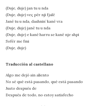
(Duje, duje) jan tu u nda
(Dujе, duje) veç për nji fjalë
Janë tu u nda, dashnin’ kanë vra
(Duje, duje) janë tu u nda
(Duje, duje) e kanë harru se kanë nje shpi
Sofër me fmi
(Duje, duje)
Traducción al castellano
Algo me dejó sin aliento
No sé qué está pasando, qué está pasando
Justo después de
Después de todo, no estoy satisfecho