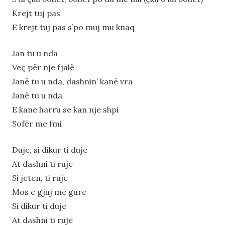
Krejt tuj pas
E krejt tuj pas s’po muj mu knaq
Jan tu u nda
Veç për nje fjalë
Janë tu u nda, dashnin’ kanë vra
Janë tu u nda
E kane harru se kan nje shpi
Sofër me fmi
Duje, si dikur ti duje
At dashni ti ruje
Si jeten, ti ruje
Mos e gjuj me gure
Si dikur ti duje
At dashni ti ruje