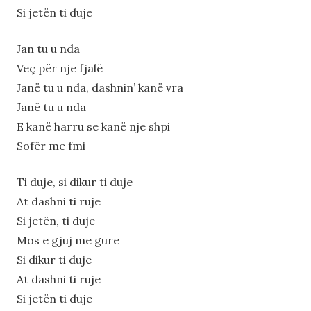
Si jetën ti duje
Jan tu u nda
Veç për nje fjalë
Janë tu u nda, dashnin’ kanë vra
Janë tu u nda
E kanë harru se kanë nje shpi
Sofër me fmi
Ti duje, si dikur ti duje
At dashni ti ruje
Si jetën, ti duje
Mos e gjuj me gure
Si dikur ti duje
At dashni ti ruje
Si jеtën ti duje