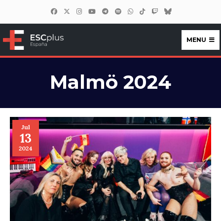
MENU
ESCplus España
Malmö 2024
Jul
13
2024