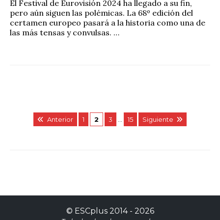
El Festival de Eurovisión 2024 ha llegado a su fin,
pero aún siguen las polémicas. La 68º edición del
certamen europeo pasará a la historia como una de
las más tensas y convulsas. …
Anterior
1
2
3
…
15
Siguiente
©
ESCplus
2014 -
2026