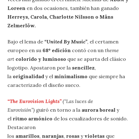
Loreen
en dos ocasiones, también han ganado
Herreys, Carola, Charlotte Nilsson o Måns
Zelmerlöw.
Bajo el lema de
“United By Music”
, el certamen
europeo en su
68º edición
contó con un
theme
art
colorido y luminoso
que se aparta del clásico
logotipo. Apostaron por la
sencillez
,
la
originalidad
y el
minimalismo
que siempre ha
caracterizado el diseño sueco.
“The Eurovision Lights”
(“Las luces de
Eurovisión”)
guiró en torno a la
aurora boreal
y
el
ritmo armónico
de los ecualizadores de sonido.
Destacaron
los
amarillos
,
naranjas
,
rosas
y
violetas
que