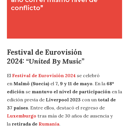
Festival de
Eurovisión
2024:
“United By Music”
El
Festival de Eurovisión 2024
se celebró
en
Malmö (Suecia)
el
7, 9 y 11 de mayo
. En la
68º
edición
se
mantuvo el nivel de participación
en la
edición previa de
Liverpool 2023
con un
total de
37 países
. Entre ellos, destacó el regreso de
Luxemburgo
tras más de 30 años de ausencia y
la
retirada de
Rumanía
.