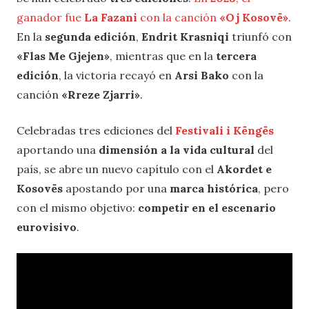
ganador fue
La Fazani
con la canción
«Oj Kosovë»
.
En la
segunda edición
,
Endrit Krasniqi
triunfó con
«Flas Me Gjejen»
, mientras que en la
tercera
edición
, la victoria recayó en
Arsi Bako
con la
canción
«Rreze Zjarri»
.
Celebradas tres ediciones del
Festivali i Këngës
aportando una
dimensión a la vida cultural
del
país, se abre un nuevo capítulo con el
Akordet e
Kosovës
apostando por una
marca histórica
, pero
con el mismo objetivo:
competir en el escenario
eurovisivo
.