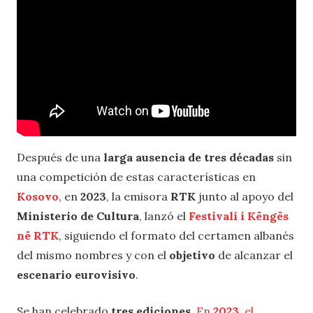
Después de una
larga ausencia de tres décadas
sin
una competición de estas características en
Kosovo
, en
2023
, la emisora
RTK
junto al apoyo del
Ministerio de Cultura
, lanzó el
Festivali i Këngës
në RTK
, siguiendo el formato del certamen albanés
del mismo nombres y con el
objetivo
de alcanzar el
escenario eurovisivo
.
Se han celebrado
tres ediciones
.
En
2023
, el