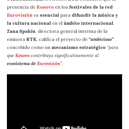
presencia de
Kosovo
en los
festivales de la red
Eurovisión
es
esencial
para
difundir la música y
la cultura
nacional
en el
ámbito internacional
.
Zana Spahiu
, directora general interina de la
emisora
RTK
, califica el proyecto de
“ambicioso”
concebido como un
mecanismo estratégico
“para
que
Kosovo
contribuya significativamente al
ecosistema de
Eurovisión
”
.