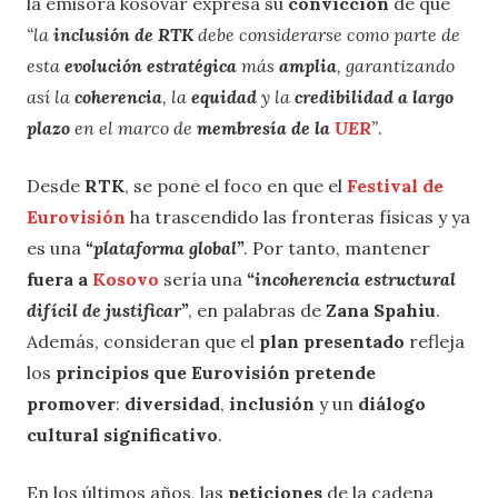
la emisora kosovar expresa su
convicción
de que
“la
inclusión de RTK
debe considerarse como parte de
esta
evolución estratégica
más
amplia
, garantizando
así la
coherencia
, la
equidad
y la
credibilidad a largo
plazo
en el marco de
membresía de la
UER
”
.
Desde
RTK
, se pone el foco en que el
Festival de
Eurovisión
ha trascendido las fronteras físicas y ya
es una
“plataforma global”
. Por tanto, mantener
fuera a
Kosovo
sería una
“incoherencia estructural
difícil de justificar”
, en palabras de
Zana Spahiu
.
Además, consideran que el
plan presentado
refleja
los
principios que Eurovisión
pretende
promover
:
diversidad
,
inclusión
y un
diálogo
cultural significativo
.
En los últimos años, las
peticiones
de la cadena