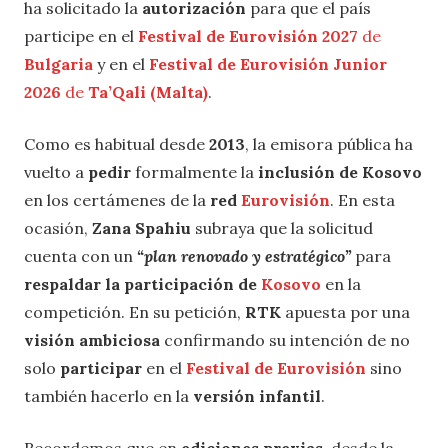
ha solicitado la
autorización
para que el país
participe en el
Festival de Eurovisión 2027
de
Bulgaria
y en el
Festival de
Eurovisión Junior
2026
de
Ta’Qali (Malta)
.
Como es habitual desde
2013
, la emisora pública ha
vuelto a
pedir
formalmente la
inclusión de Kosovo
en los certámenes de la
red
Eurovisión
. En esta
ocasión,
Zana Spahiu
subraya que la solicitud
cuenta con un
“plan renovado y estratégico”
para
respaldar la participación de
Kosovo
en la
competición. En su petición,
RTK
apuesta por una
visión ambiciosa
confirmando su intención de no
solo
participar
en el
Festival de Eurovisión
sino
también hacerlo en la
versión infantil
.
Recordemos que en
ediciones previas
, desde la