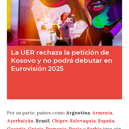
Por su parte, países como
Argentina
,
Armenia
,
Azerbaiyán
,
Brasil
,
Chipre
,
Eslovaquia
,
España
,
Georgia
,
Grecia
,
Rumanía
,
Rusia
o
Serbia
(que aún