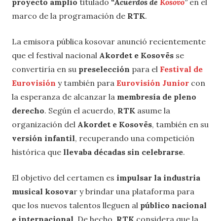
proyecto amplio
titulado
“Acuerdos de
Kosovo
”
en el
marco de la programación de
RTK
.
La emisora ​​pública kosovar anunció recientemente
que el festival nacional
Akordet e Kosovës
se
convertiría en su
preselección
para el
Festival de
Eurovisión
y también para
Eurovisión Junior
con
la esperanza de alcanzar la
membresía de pleno
derecho
. Según el acuerdo,
RTK
asume la
organización del
Akordet e Kosovës
, también en su
versión infantil
, recuperando una competición
histórica que
llevaba décadas sin celebrarse
.
El objetivo del certamen es
impulsar la industria
musical kosova
r y brindar una plataforma para
que los nuevos talentos lleguen al
público nacional
e internacional
. De hecho,
RTK
considera que la