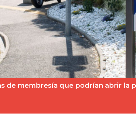
s de membresía que podrían abrir la pu
ión (UER-EBU) en diciembre de 2025 fue decisiva y supuso…