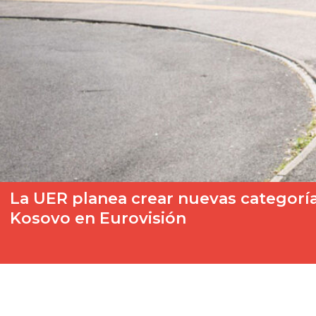
La UER planea crear nuevas categoría
Kosovo en Eurovisión
Si la 95ª Asamblea General de la Unión Europea de Radiodifus