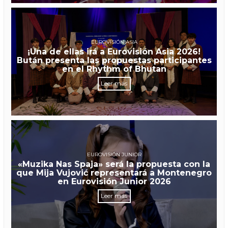
EUROVISIÓN ASIA
¡Una de ellas irá a Eurovisión Asia 2026!
Bután presenta las propuestas participantes
en el Rhythm of Bhutan
Leer más
EUROVISIÓN JUNIOR
«Muzika Nas Spaja» será la propuesta con la
que Mija Vujović representará a Montenegro
en Eurovisión Junior 2026
Leer más