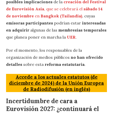
posibles implicaciones
de la
creación del Festival
de Eurovisión Asia
, que se celebrará el
sábado 14
de noviembre
en
Bangkok (Tailandia)
, cuyas
emisoras participantes
podrían estar
interesadas
en adquirir
algunas de las
membresías temporales
que planea poner en marcha la
UER
.
Por el momento, los responsables de la
organización de medios públicos
no han ofrecido
detalles
sobre esta
reforma estatutaria
.
Accede a los actuales estatutos (de
diciembre de 2024) de la Unión Europea
de Radiodifusión (en inglés)
Incertidumbre de cara a
Eurovisión 2027: ¿continuará el