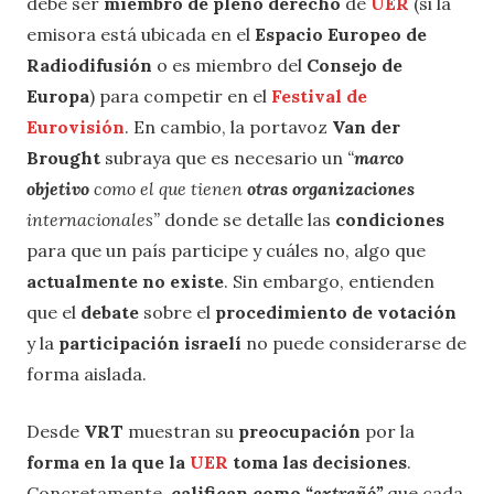
debe ser
miembro de pleno derecho
de
UER
(si la
emisora está ubicada en el
Espacio Europeo de
Radiodifusión
o es miembro del
Consejo de
Europa
) para competir en el
Festival de
Eurovisión
. En cambio, la portavoz
Van der
Brought
subraya que es necesario un
“
marco
objetivo
como el que tienen
otras organizaciones
internacionales”
donde se detalle las
condiciones
para que un país participe y cuáles no, algo que
actualmente no existe
. Sin embargo, entienden
que el
debate
sobre el
procedimiento de votación
y la
participación israelí
no puede considerarse de
forma aislada.
Desde
VRT
muestran su
preocupación
por la
forma en la que la
UER
toma las decisiones
.
Concretamente,
califican como
“extrañó”
que cada