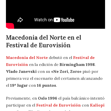
Macedonia del Norte en el
Festival de Eurovisión
Macedonia del Norte
debutó en el
Festival de
Eurovisión
en la edición de
Birmingham 1998
.
Vlado Janevski
con su
«Ne Zori, Zoro»
pisó por
primera vez el escenario del certamen alcanzando
el
19º lugar
con
16 puntos
.
Previamente, en
Oslo 1996
el país balcánico intentó
participar en el
Festival de Eurovisión
con
Kaliopi