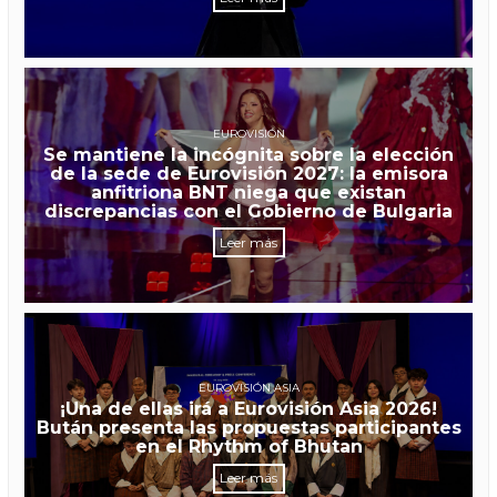
EUROVISIÓN
Se mantiene la incógnita sobre la elección
de la sede de Eurovisión 2027: la emisora
anfitriona BNT niega que existan
discrepancias con el Gobierno de Bulgaria
Leer más
EUROVISIÓN ASIA
¡Una de ellas irá a Eurovisión Asia 2026!
Bután presenta las propuestas participantes
en el Rhythm of Bhutan
Leer más