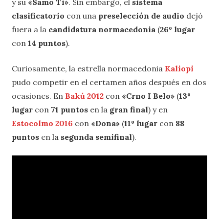
y su
«Samo Ti»
. Sin embargo, el
sistema
clasificatorio
con una
preselección de audio
dejó
fuera a la
candidatura normacedonia
(
26º lugar
con
14 puntos
).
Curiosamente, la estrella normacedonia
Kaliopi
pudo competir en el certamen años después en dos
ocasiones. En
Bakú 2012
con
«Crno I Belo»
(
13º
lugar
con
71 puntos
en la
gran final
) y en
Estocolmo 2016
con
«Dona»
(
11º lugar
con
88
puntos
en la
segunda semifinal
).