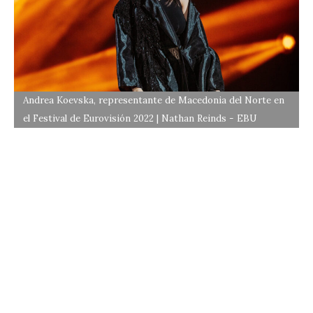
Andrea Koevska, representante de Macedonia del Norte en
el Festival de Eurovisión 2022 | Nathan Reinds - EBU