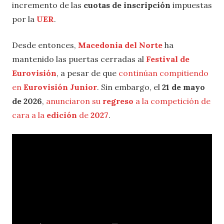
incremento de las
cuotas de inscripción
impuestas
por la
UER
.
Desde entonces,
Macedonia del Norte
ha
mantenido las puertas cerradas al
Festival de
Eurovisión
, a pesar de que
continúan compitiendo
en
Eurovisión Junior
. Sin embargo, el
21 de mayo
de 2026
,
anunciaron su
regreso
a la competición de
cara a la
edición
de
2027
.