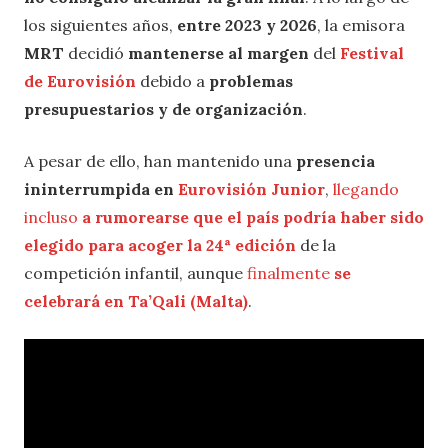
los siguientes años,
entre 2023 y 2026
, la emisora
MRT
decidió
mantenerse al margen
del
Festival
de Eurovisión
debido a
problemas
presupuestarios y de organización
.
A pesar de ello, han mantenido una
presencia
ininterrumpida en
Eurovisión Junior
,
llegando
incluso
a rumorearse que el país podría haber sido
elegido para acoger la 24ª edición
de la
competición infantil, aunque
finalmente
se
celebrará en Ta’Qali (Malta)
.