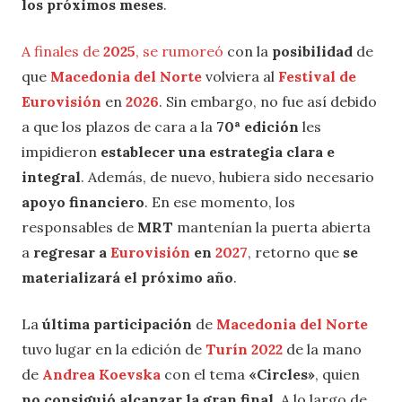
los próximos meses
.
A finales de
2025
, se rumoreó
con la
posibilidad
de
que
Macedonia del Norte
volviera al
Festival de
Eurovisión
en
2026
. Sin embargo, no fue así debido
a que los plazos de cara a la
70ª edición
les
impidieron
establecer una estrategia clara e
integral
. Además, de nuevo, hubiera sido necesario
apoyo financiero
. En ese momento, los
responsables de
MRT
mantenían la puerta abierta
a
regresar a
Eurovisión
en
2027
, retorno que
se
materializará el próximo año
.
La
última participación
de
Macedonia del Norte
tuvo lugar en la edición de
Turín 2022
de la mano
de
Andrea Koevska
con el tema
«Circles»
, quien
no consiguió alcanzar la gran final
. A lo largo de