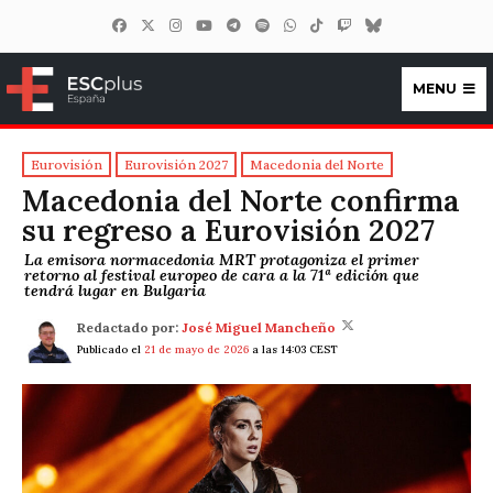
MENU
ESCplus España
Eurovisión
Eurovisión 2027
Macedonia del Norte
Macedonia del Norte confirma
su regreso a Eurovisión 2027
La emisora normacedonia MRT protagoniza el primer
retorno al festival europeo de cara a la 71ª edición que
tendrá lugar en Bulgaria
Redactado por:
José Miguel Mancheño
Publicado el
21 de mayo de 2026
a las 14:03 CEST