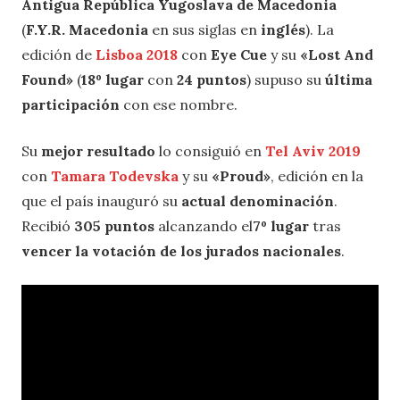
Antigua República Yugoslava de Macedonia
(
F.Y.R. Macedonia
en sus siglas en
inglés
). La
edición de
Lisboa 2018
con
Eye Cue
y su
«Lost And
Found»
(
18º lugar
con
24 puntos
) supuso su
última
participación
con ese nombre.
Su
mejor resultado
lo consiguió en
Tel Aviv 2019
con
Tamara Todevska
y su
«Proud»
, edición en la
que el país inauguró su
actual denominación
.
Recibió
305 puntos
alcanzando el
7º lugar
tras
vencer la votación de los jurados nacionales
.