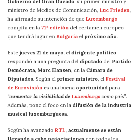
Gobierno del Gran Ducado
, su primer ministro y
ministro de Medios de Comunicación,
Luc Frieden
,
ha afirmado su intención de que
Luxemburgo
compita en la
71ª edición
del certamen europeo
que tendrá lugar en
Bulgaria
el
próximo año
.
Este
jueves 21 de mayo
, el
dirigente político
respondió a una pregunta del
diputado
del
Partido
Demócrata
,
Marc Hansen
, en la
Cámara de
Diputados
. Según el
primer ministro
, el
Festival
de Eurovisión
es una buena
oportunidad
para
“
aumentar la visibilidad de
Luxemburgo
como país”
.
Además, pone el foco en la
difusión de la industria
musical luxemburguesa
.
Según ha avanzado
RTL
,
actualmente se están
llevando a cabo negociaciones
con todos los