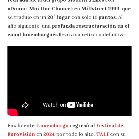
«Donne-Moi Une Chance»
en
Millstreet 1993
, que
se tradujo en un
20º lugar
con solo
11 puntos
. Al
año siguiente, una
profunda restructuración en el
canal luxemburgués
llevó a su retirada definitiva.
Finalmente,
Luxemburgo
regresó al
Festival de
Eurovisión
en
2024
por todo lo alto.
TALI
con su