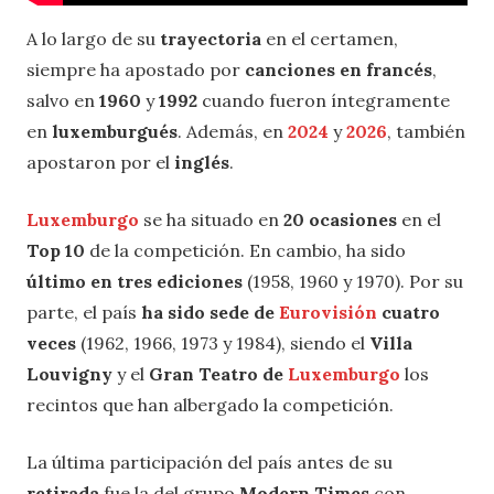
A lo largo de su
trayectoria
en el certamen,
siempre ha apostado por
canciones en francés
,
salvo en
1960
y
1992
cuando fueron íntegramente
en
luxemburgués
. Además, en
2024
y
2026
, también
apostaron por el
inglés
.
Luxemburgo
se ha situado en
20 ocasiones
en el
Top 10
de la competición. En cambio, ha sido
último en tres ediciones
(1958, 1960 y 1970). Por su
parte, el país
ha sido sede de
Eurovisión
cuatro
veces
(1962, 1966, 1973 y 1984), siendo el
Villa
Louvigny
y el
Gran Teatro de
Luxemburgo
los
recintos que han albergado la competición.
La última participación del país antes de su
retirada
fue la del grupo
Modern Times
con