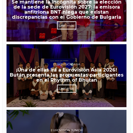
Se mantiene la incógnita sobre la elección
de la sede de Eurovisión 2027: la emisora
anfitriona BNT niega que existan
discrepancias con el Gobierno de Bulgaria
Leer más
EUROVISIÓN ASIA
¡Una de ellas irá a Eurovisión Asia 2026!
Bután presenta las propuestas participantes
en el Rhythm of Bhutan
Leer más
EUROVISIÓN JUNIOR