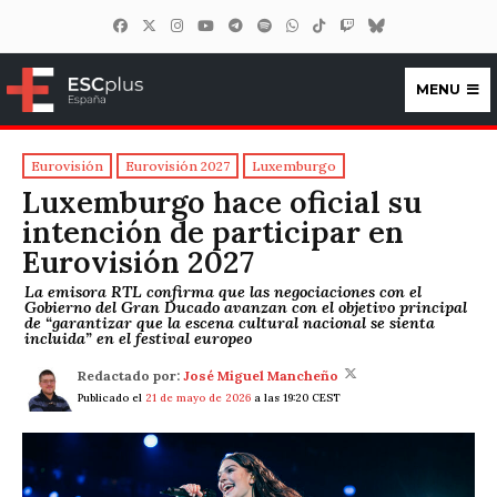
MENU
ESCplus España
Eurovisión
Eurovisión 2027
Luxemburgo
Luxemburgo hace oficial su
intención de participar en
Eurovisión 2027
La emisora RTL confirma que las negociaciones con el
Gobierno del Gran Ducado avanzan con el objetivo principal
de “garantizar que la escena cultural nacional se sienta
incluida” en el festival europeo
Redactado por:
José Miguel Mancheño
Publicado el
21 de mayo de 2026
a las 19:20 CEST