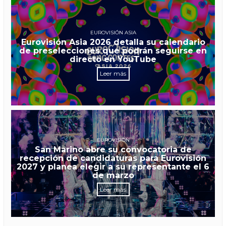
EUROVISIÓN ASIA
Eurovisión Asia 2026 detalla su calendario
de preselecciones que podrán seguirse en
directo en YouTube
Leer más
EUROVISIÓN
San Marino abre su convocatoria de
recepción de candidaturas para Eurovisión
2027 y planea elegir a su representante el 6
de marzo
Leer más